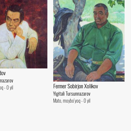
dov
nnazarov
Fermer Sobirjon Xolikov
q - 0 yil
Yigitali Tursunnazarov
Mato, moybo‘yoq - 0 yil