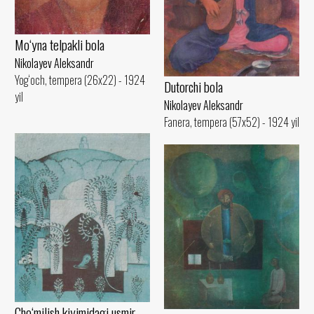
Mo‘yna telpakli bola
Nikolayev Aleksandr
Yog‘och, tempera (26x22) - 1924
Dutorchi bola
yil
Nikolayev Aleksandr
Fanera, tempera (57x52) - 1924 yil
Cho‘milish kiyimidagi usmir