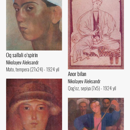
Oq sallali o‘spirin
Nikolayev Aleksandr
Mato, tempera (27x24) - 1924 yil
Anor bilan
Nikolayev Aleksandr
Qog‘oz, sepiya (7x5) - 1924 yil