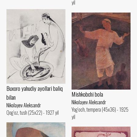
yil
Buxoro yahudiy ayollari baliq
Mishkobchi bola
bilan
Nikolayev Aleksandr
Nikolayev Aleksandr
Yog‘och, tempera (45x36) - 1925
Qog‘oz, tush (25x22) - 1927 yil
yil