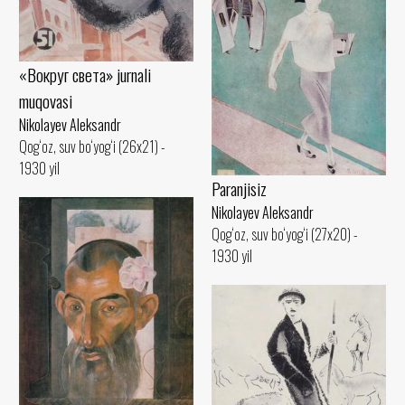
«Вокруг света» jurnali
muqovasi
Nikolayev Aleksandr
Qog‘oz, suv bo‘yog‘i (26x21) -
1930 yil
Paranjisiz
Nikolayev Aleksandr
Qog‘oz, suv bo‘yog‘i (27x20) -
1930 yil