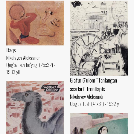
Raqs
Nikolayev Aleksandr
Qog‘oz, suv bo‘yog‘i (25x32) -
1933 yil
G‘afur G‘ulom “Tanlangan
asarlari” frontispis
Nikolayev Aleksandr
Qog‘oz, tush (41x31) - 1932 yil