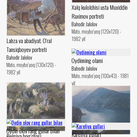
Xalq kulolchisi usta Muxiddin
Raximov portreti
Bahodir Jalolov
Mato, moybo‘yoq (120x120) -
1982 yil
Lahza va abadiyat. O‘ral
Tansiqboyev portreti
Bahodir Jalolov
Oydinning olami
Mato, moybo‘yoq (130x120) -
Bahodir Jalolov
1982 yil
Mato, moybo‘yoq (100x43) - 1981
yil
Oydin olov rang gullar bilan
Kareliya gullari
Belgiya bog‘chasi