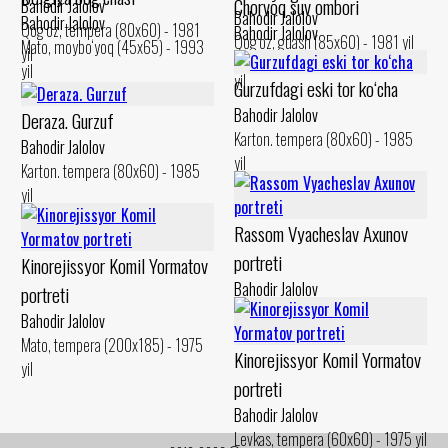
Chorvoq suv ombori
Bahodir Jalolov
Bahodir Jalolov
Bahodir Jalolov
Qog‘oz, tempera (80x60) - 1981
Bahodir Jalolov
Qog‘oz, guash (85x60) - 1981 yil
Mato, moybo‘yoq (45x65) - 1993
yil
Mato, moybo‘yoq (45x55) - 1995
yil
yil
Gurzufdagi eski tor ko‘cha
Bahodir Jalolov
Deraza. Gurzuf
Karton. tempera (80x60) - 1985
Bahodir Jalolov
yil
Karton. tempera (80x60) - 1985
yil
Rassom Vyacheslav Axunov
portreti
Kinorejissyor Komil Yormatov
Bahodir Jalolov
portreti
Levkas, moy - 1978 yil
Bahodir Jalolov
Mato, tempera (200x185) - 1975
Kinorejissyor Komil Yormatov
yil
portreti
Bahodir Jalolov
Levkas, tempera (60x60) - 1975 yil