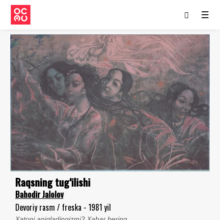
☰
Raqsning tug‘ilishi
Bahodir Jalolov
Devoriy rasm / freska - 1981 yil
Xatoni aniqladingizmi? Xabar bering.