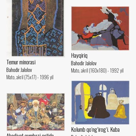
Hayqiriq
Temur minorasi
Bahodir Jalolov
Bahodir Jalolov
Mato, akril (160x180) - 1992 yil
Mato, akril (75x17) - 1996 yil
Kolumb qo‘ng‘irog‘i. Kuba
Abadiyat gumbazi ostida