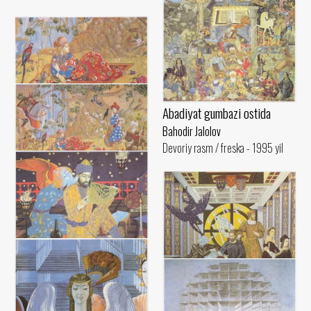
Abadiyat gumbazi ostida
Umar Hayyomning tushlari
Bahodir Jalolov
Bahodir Jalolov
Devoriy rasm / freska - 1995 yil
Devoriy rasm / freska - 1993 yil
Umar Hayyomning tushlari
Bahodir Jalolov
Devoriy rasm / freska - 1993 yil
Inson tafakkurining tantanasi.
Ibtido
Bahodir Jalolov