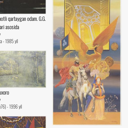
otli qartaygan odam. G.G.
ari asosida
v
a - 1985 yil
uxoro
v
x76) - 1996 yil