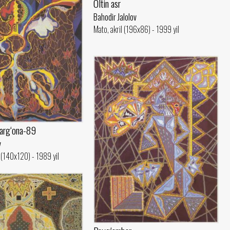
Oltin asr
Bahodir Jalolov
Mato, akril (196x86) - 1999 yil
Farg‘ona-89
v
(140x120) - 1989 yil