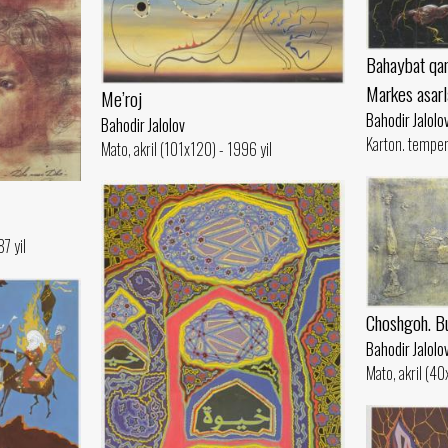
Bahaybat qan
Markes asarl
Me’roj
Bahodir Jalolo
Bahodir Jalolov
Karton. temper
Mato, akril (101x120) - 1996 yil
7 yil
Choshgoh. B
Bahodir Jalolo
Mato, akril (40