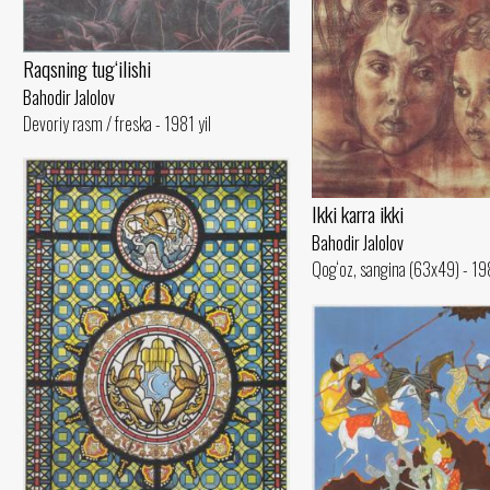
Raqsning tug‘ilishi
Bahodir Jalolov
Devoriy rasm / freska - 1981 yil
Ikki karra ikki
Bahodir Jalolov
Qog‘oz, sangina (63x49) - 198