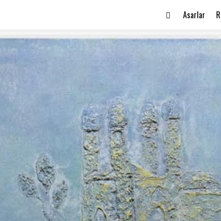
Asarlar
R