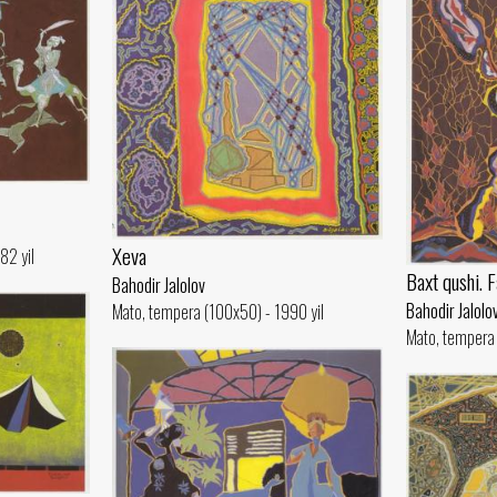
Xeva
82 yil
Baxt qushi. 
Bahodir Jalolov
Bahodir Jalolo
Mato, tempera (100x50) - 1990 yil
Mato, tempera 