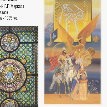
й Г.Г. Маркеса
лалов
ра - 1985 год