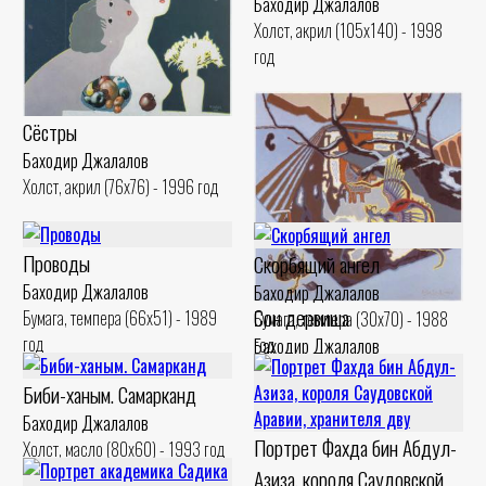
Баходир Джалалов
Холст, акрил (105x140) - 1998
год
Сёстры
Баходир Джалалов
Холст, акрил (76x76) - 1996 год
Проводы
Скорбящий ангел
Баходир Джалалов
Баходир Джалалов
Сон дервиша
Бумага, темпера (66x51) - 1989
Бумага, темпера (30x70) - 1988
год
год
Баходир Джалалов
Холст, акрил (100x100) - 1992
Биби-ханым. Самарканд
год
Баходир Джалалов
Портрет Фахда бин Абдул-
Холст, масло (80x60) - 1993 год
Азиза, короля Саудовской