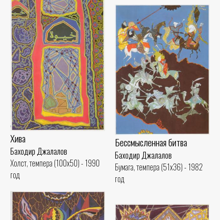
Хива
Бессмысленная битва
Баходир Джалалов
Баходир Джалалов
Холст, темпера (100x50) - 1990
Бумага, темпера (51x36) - 1982
год
год