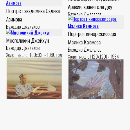
Аравии, хранителя дву
Портрет академика Садика
Баходир Джалалов
Азимова
Холст, масло (120x90) - 1992 год
Баходир Джалалов
Портрет кинорежиссёра
Холст, масло (60x80) - 1998 год
Многоликий Джейхун
Малика Каюмова
Баходир Джалалов
Баходир Джалалов
Холст, масло (100x92) - 1980 год
Холст, масло (120x120) - 1984
год
2019-2026 © ocau.uz
Портрет мастера-керамиста
Мгновение и вечность.
Мухиддина Рахимова