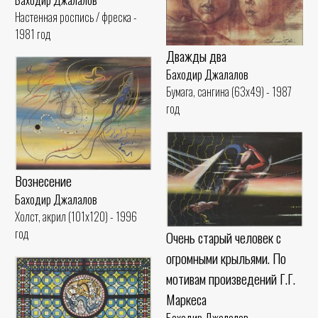
Настенная роспись / фреска -
1981 год
Дважды два
Баходир Джалалов
Бумага, сангина (63x49) - 1987
год
Вознесение
Баходир Джалалов
Холст, акрил (101x120) - 1996
год
Очень старый человек с
огромными крыльями. По
мотивам произведений Г.Г.
Маркеса
Баходир Джалалов