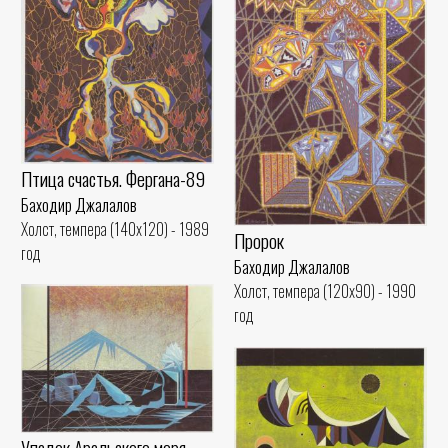
Птица счастья. Фергана-89
Баходир Джалалов
Холст, темпера (140x120) - 1989
Пророк
год
Баходир Джалалов
Холст, темпера (120x90) - 1990
год
Упадок Аральского моря