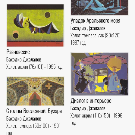
Упадок Аральского моря
Баходир Джалалов
Холст, темпера, лак (90x120) -
1987 год
Равновесие
Баходир Джалалов
Холст, акрил (76x101) - 1995 год
Диалог в интерьере
Баходир Джалалов
Столпы Вселенной. Бухара
Холст, акрил (110x150) - 1996
Баходир Джалалов
год
Холст, темпера (50x100) - 1991
год