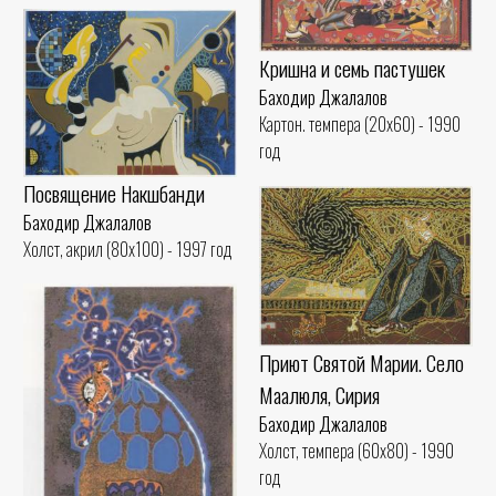
Кришна и семь пастушек
Баходир Джалалов
Картон. темпера (20x60) - 1990
год
Посвящение Накшбанди
Баходир Джалалов
Холст, акрил (80x100) - 1997 год
Приют Святой Марии. Село
Маалюля, Сирия
Баходир Джалалов
Холст, темпера (60x80) - 1990
год