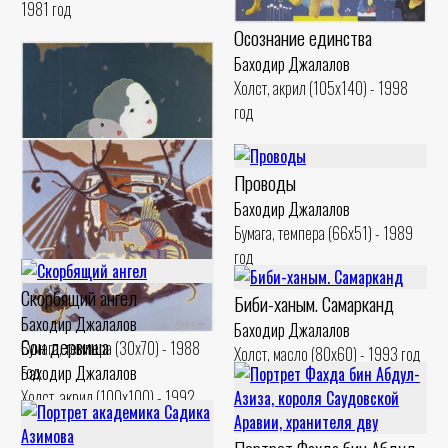
1981 год
Осознание единства
Баходир Джалалов
Холст, акрил (105x140) - 1998
год
Проводы
Баходир Джалалов
Бумага, темпера (66x51) - 1989
Сёстры
год
Баходир Джалалов
Холст, акрил (76x76) - 1996 год
Скорбящий ангел
Биби-ханым. Самарканд
Баходир Джалалов
Баходир Джалалов
Сон дервиша
Бумага, темпера (30x70) - 1988
Холст, масло (80x60) - 1993 год
год
Баходир Джалалов
Холст, акрил (100x100) - 1992
год