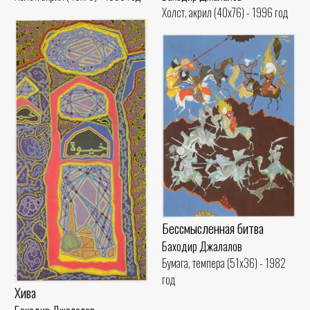
Холст, акрил (40x76) - 1996 год
Бессмысленная битва
Баходир Джалалов
Бумага, темпера (51x36) - 1982
год
Хива