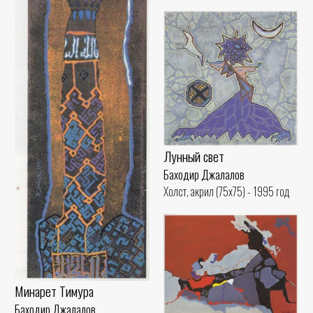
Лунный свет
Баходир Джалалов
Холст, акрил (75x75) - 1995 год
Минарет Тимура
Баходир Джалалов