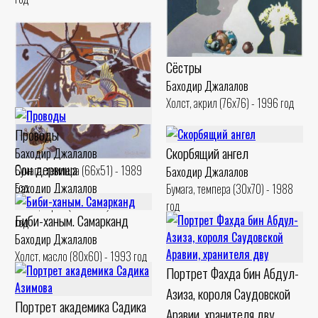
Сёстры
Баходир Джалалов
Холст, акрил (76x76) - 1996 год
Проводы
Скорбящий ангел
Баходир Джалалов
Сон дервиша
Бумага, темпера (66x51) - 1989
Баходир Джалалов
год
Баходир Джалалов
Бумага, темпера (30x70) - 1988
Холст, акрил (100x100) - 1992
год
Биби-ханым. Самарканд
год
Баходир Джалалов
Холст, масло (80x60) - 1993 год
Портрет Фахда бин Абдул-
Азиза, короля Саудовской
Портрет академика Садика
Аравии, хранителя дву