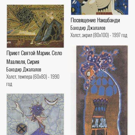
Посвящение Накшбанди
Баходир Джалалов
Холст, акрил (80x100) - 1997 год
Приют Святой Марии. Село
Маалюля, Сирия
Баходир Джалалов
Холст, темпера (60x80) - 1990
год