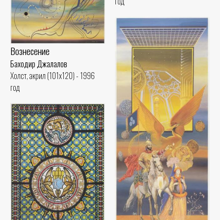
год
Вознесение
Баходир Джалалов
Холст, акрил (101x120) - 1996
год