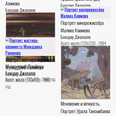
Азимова
Баходир Джалалов
Баходир Джалалов
Холст, масло (120x90) - 1992 год
Холст, масло (60x80) - 1998 год
Портрет кинорежиссёра
Малика Каюмова
Баходир Джалалов
Холст, масло (120x120) - 1984
год
Портрет мастера-керамиста
Многоликий Джейхун
Мухиддина Рахимова
Баходир Джалалов
Баходир Джалалов
Холст, масло (100x92) - 1980 год
Холст, масло (120x120) - 1982
год
Мгновение и вечность.
Портрет Урала Тансыкбаева