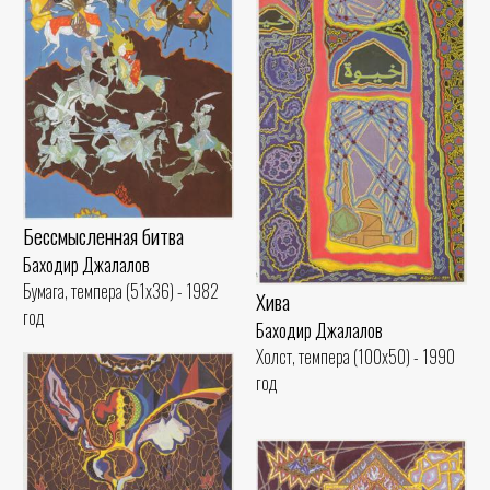
Бессмысленная битва
Баходир Джалалов
Бумага, темпера (51x36) - 1982
Хива
год
Баходир Джалалов
Холст, темпера (100x50) - 1990
год