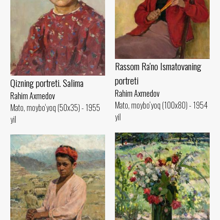
Rassom Ra'no Ismatovaning
portreti
Qizning portreti. Salima
Rahim Axmedov
Rahim Axmedov
Mato, moybo‘yoq (100x80) - 1954
Mato, moybo‘yoq (50x35) - 1955
yil
yil