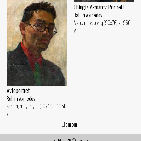
Chingiz Axmarov Portreti
Rahim Axmedov
Mato, moybo‘yoq (90x76) - 1950
yil
Avtoportret
Rahim Axmedov
Karton, moybo‘yoq (70x49) - 1950
yil
..Tamom..
2019-2026 © ocau.uz