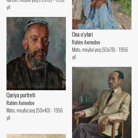
yil
Ona o‘ylari
Rahim Axmedov
Mato, moybo‘yoq (93x78) - 1956
yil
Qariya portreti
Rahim Axmedov
Mato, moybo‘yoq (50x40) - 1956
yil