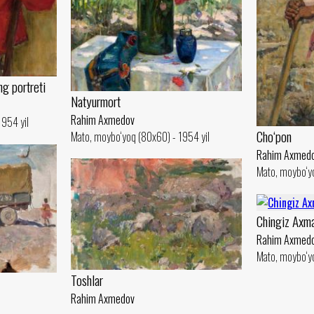
g portreti
Natyurmort
Rahim Axmedov
1954 yil
Cho‘pon
Mato, moybo‘yoq (80x60) - 1954 yil
Rahim Axmed
Mato, moybo‘yo
Chingiz Axma
Rahim Axmed
Mato, moybo‘yo
Toshlar
Rahim Axmedov