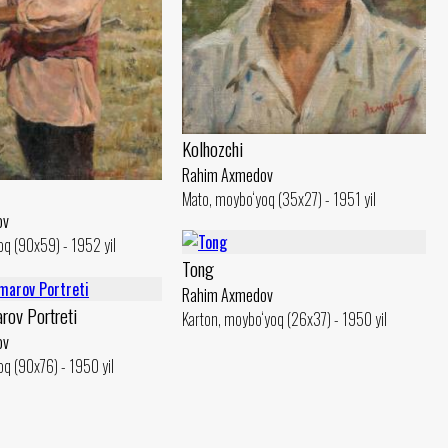
Kolhozchi
Rahim Axmedov
Mato, moybo‘yoq (35x27) - 1951 yil
ov
q (90x59) - 1952 yil
Tong
Rahim Axmedov
rov Portreti
Karton, moybo‘yoq (26x37) - 1950 yil
ov
q (90x76) - 1950 yil