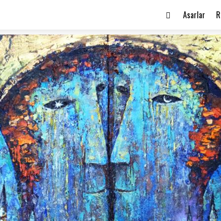
Asarlar
R