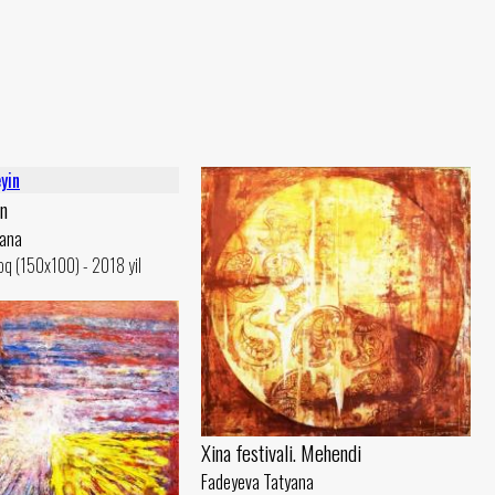
in
yana
q (150x100) - 2018 yil
Xina festivali. Mehendi
Fadeyeva Tatyana