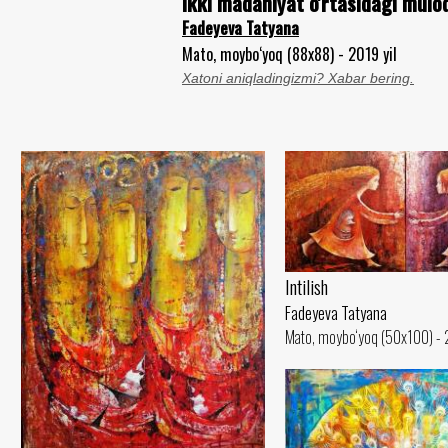
Ikki madaniyat o'rtasidagi mulo
Fadeyeva Tatyana
Mato, moybo‘yoq (88x88) - 2019 yil
Xatoni aniqladingizmi? Xabar bering.
Intilish
Fadeyeva Tatyana
Mato, moybo‘yoq (50x100) - 