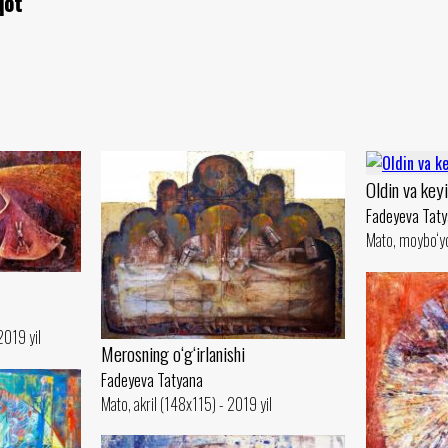
qot
Oldin va key
Fadeyeva Tat
Mato, moybo‘yo
2019 yil
Merosning o‘g‘irlanishi
Fadeyeva Tatyana
Mato, akril (148x115) - 2019 yil