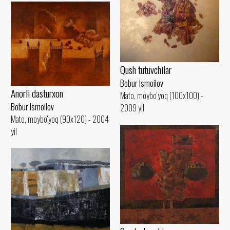
Qush tutuvchilar
Bobur Ismoilov
Anorli dasturxon
Mato, moybo‘yoq (100x100) -
Bobur Ismoilov
2009 yil
Mato, moybo‘yoq (90x120) - 2004
yil