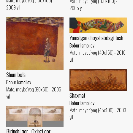
Mato, moybo‘yoq (100x100) -
Mato, moybo‘yoq (100x100) -
2009 yil
2005 yil
Yamalgan choyshabdagi tush
Bobur Ismoilov
Mato, moybo‘yoq (40x150) - 2010
yil
Shum bola
Bobur Ismoilov
Mato, moybo‘yoq (60x60) - 2005
Shaxmat
yil
Bobur Ismoilov
Mato, moybo‘yoq (45x100) - 2003
yil
Birinchi qor... Oxirgi qor