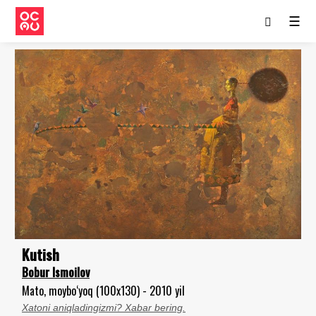
☰
Kutish
Bobur Ismoilov
Mato, moybo‘yoq (100x130) - 2010 yil
Xatoni aniqladingizmi? Xabar bering.