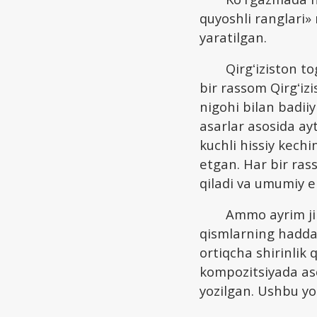
quyoshli ranglari»
yaratilgan.
Qirgʻiziston t
bir rassom Qirgʻizi
nigohi bilan badii
asarlar asosida ay
kuchli hissiy kech
etgan. Har bir ras
qiladi va umumiy e
Ammo ayrim jih
qismlarning haddan
ortiqcha shirinlik 
kompozitsiyada aso
yozilgan. Ushbu yo