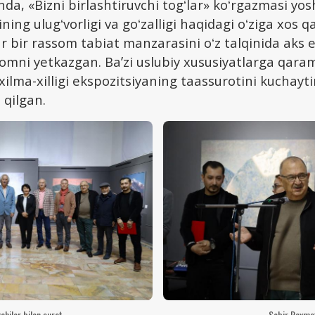
, «Bizni birlashtiruvchi togʻlar» koʻrgazmasi yo
ining ulugʻvorligi va goʻzalligi haqidagi oʻziga xos q
 bir rassom tabiat manzarasini oʻz talqinida aks e
omni yetkazgan. Baʼzi uslubiy xususiyatlarga qara
ilma-xilligi ekspozitsiyaning taassurotini kuchayti
l qilgan.
kchilar bilan surat
Sobir Raxme