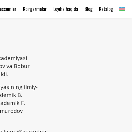
assomlar
Ko‘rgazmalar
Loyiha haqida
Blog
Katalog
akademiyasi
ov va Bobur
ldi.
yasining ilmiy-
ademik B.
kademik F.
hmurodov
azilgan «Sharqning