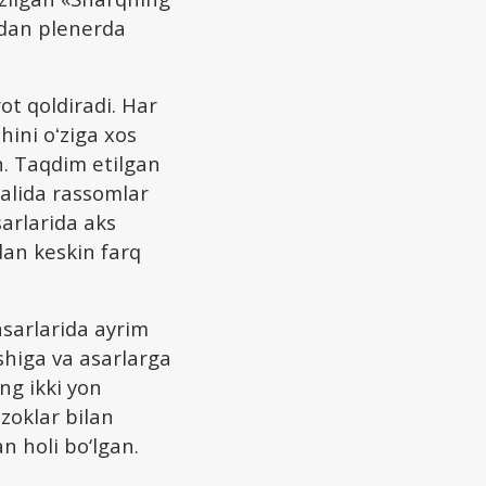
idan plenerda
ot qoldiradi. Har
hini oʻziga xos
n. Taqdim etilgan
valida rassomlar
arlarida aks
dan keskin farq
sarlarida ayrim
ishiga va asarlarga
ing ikki yon
zoklar bilan
n holi bo‘lgan.