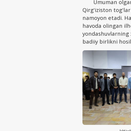
Umuman olganda
Qirgʻiziston togʻlar
namoyon etadi. Har
havoda olingan ilh
yondashuvlarning x
badiiy birlikni hosi
Ishtiro