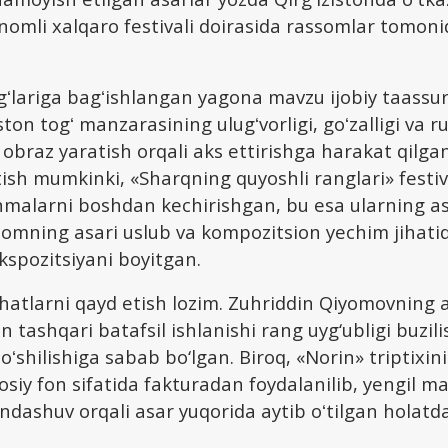
 nomli xalqaro festivali doirasida rassomlar tomon
ogʻlariga bagʻishlangan yagona mavzu ijobiy taassur
ston togʻ manzarasining ulugʻvorligi, goʻzalligi va ru
y obraz yaratish orqali aks ettirishga harakat qilga
tish mumkinki, «Sharqning quyoshli ranglari» festi
inmalarni boshdan kechirishgan, bu esa ularning as
somning asari uslub va kompozitsion yechim jihati
kspozitsiyani boyitgan.
atlarni qayd etish lozim. Zuhriddin Qiyomovning a
 tashqari batafsil ishlanishi rang uyg‘ubligi buzil
qoʻshilishiga sabab bo‘lgan. Biroq, «Norin» triptixin
siy fon sifatida fakturadan foydalanilib, yengil ma
ndashuv orqali asar yuqorida aytib oʻtilgan holatda