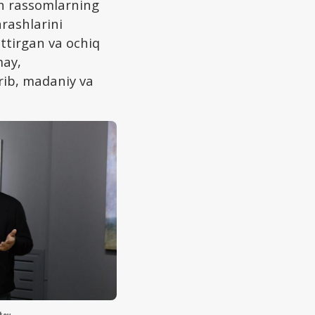
sh rassomlarning
arashlarini
ttirgan va ochiq
may,
rib, madaniy va
tov