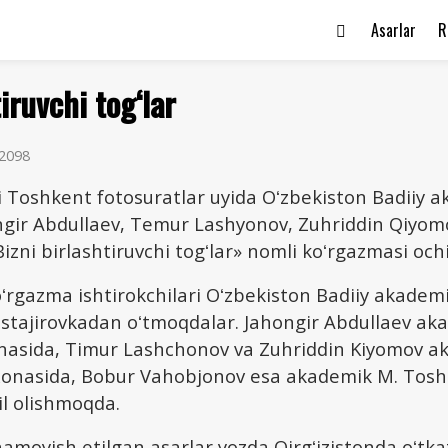
Asarlar
R
iruvchi tog‘lar
2098
 Toshkent fotosuratlar uyida Oʻzbekiston Badiiy 
ongir Abdullaev, Temur Lashyonov, Zuhriddin Qiyom
zni birlashtiruvchi togʻlar» nomli koʻrgazmasi ochi
ʻrgazma ishtirokchilari Oʻzbekiston Badiiy akademi
 stajirovkadan oʻtmoqdalar. Jahongir Abdullaev ak
onasida, Timur Lashchonov va Zuhriddin Kiyomov a
xonasida, Bobur Vahobjonov esa akademik M. Tos
il olishmoqda.
moyish etilgan asarlar yozda Qirgʻizistonda oʻtk