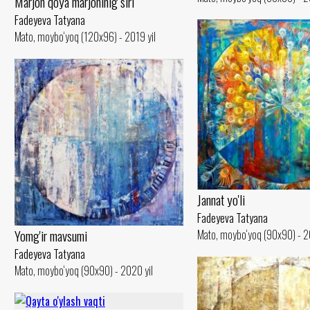
Marjon qoya marjoninig siri
Fadeyeva Tatyana
Mato, moybo‘yoq (120x96) - 2019 yil
Jannat yo'li
Fadeyeva Tatyana
Yomg'ir mavsumi
Mato, moybo‘yoq (90x90) - 2
Fadeyeva Tatyana
Mato, moybo‘yoq (90x90) - 2020 yil