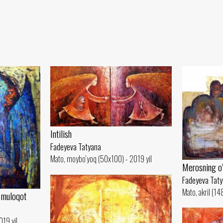
Intilish
Fadeyeva Tatyana
Mato, moybo‘yoq (50x100) - 2019 yil
Merosning o‘g
Fadeyeva Tat
Mato, akril (14
i muloqot
019 yil