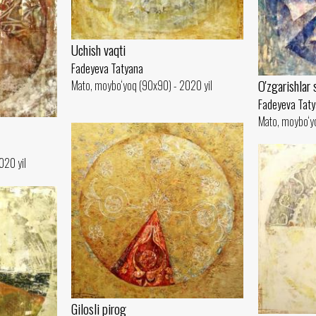
Uchish vaqti
Fadeyeva Tatyana
O'zgarishlar 
Mato, moybo‘yoq (90x90) - 2020 yil
Fadeyeva Tat
Mato, moybo‘y
020 yil
Gilosli pirog