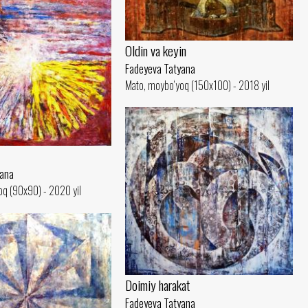
Oldin va keyin
Fadeyeva Tatyana
Mato, moybo‘yoq (150x100) - 2018 yil
yana
oq (90x90) - 2020 yil
Doimiy harakat
Fadeyeva Tatyana