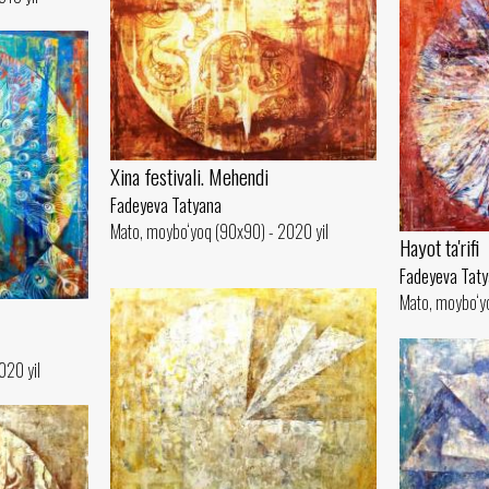
Xina festivali. Mehendi
Fadeyeva Tatyana
Mato, moybo‘yoq (90x90) - 2020 yil
Hayot ta'rifi
Fadeyeva Tat
Mato, moybo‘y
020 yil