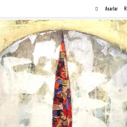
Asarlar
R