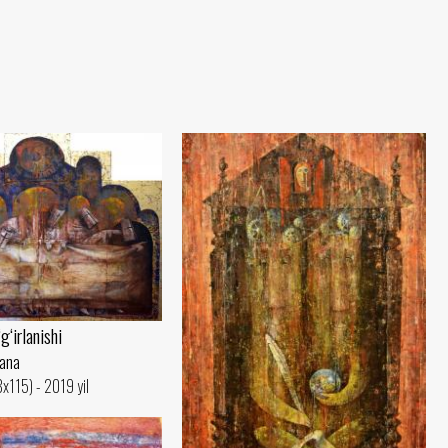
‘irlanishi
yana
8x115) - 2019 yil