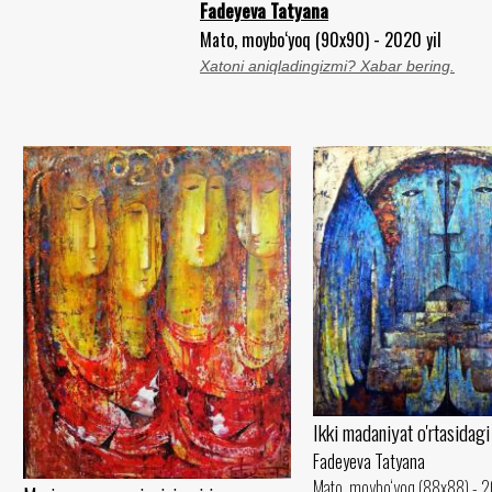
Fadeyeva Tatyana
Mato, moybo‘yoq (90x90) - 2020 yil
Xatoni aniqladingizmi? Xabar bering.
Ikki madaniyat o'rtasidag
Fadeyeva Tatyana
Mato, moybo‘yoq (88x88) - 2