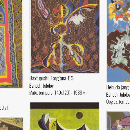
Baxt qushi. Farg‘ona-89
Bahodir Jalolov
Behuda jang
Mato, tempera (140x120) - 1989 yil
Bahodir Jalolo
Qog‘oz, temper
0 yil