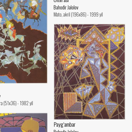
Bahodir Jalolov
Mato, akril (196x86) - 1999 yil
v
a (51x36) - 1982 yil
Payg‘ambar