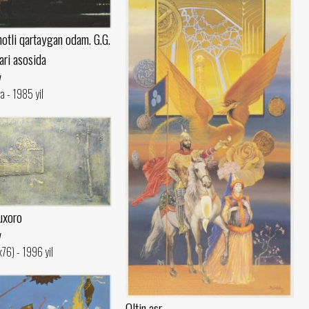
otli qartaygan odam. G.G.
ari asosida
v
a - 1985 yil
uxoro
v
x76) - 1996 yil
Oltin asr