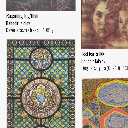
Raqsning tug‘ilishi
Bahodir Jalolov
Devoriy rasm / freska - 1981 yil
Ikki karra ikki
Bahodir Jalolov
Qog‘oz, sangina (63x49) - 198