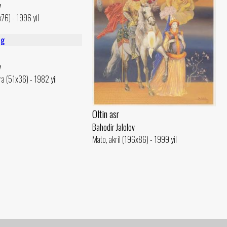
v
x76) - 1996 yil
v
a (51x36) - 1982 yil
Oltin asr
Bahodir Jalolov
Mato, akril (196x86) - 1999 yil