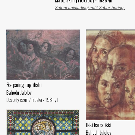
Mato, akril (110x150) - 1996 yil
Xatoni aniqladingizmi? Xabar bering.
Raqsning tug‘ilishi
Bahodir Jalolov
Devoriy rasm / freska - 1981 yil
Ikki karra ikki
Bahodir Jalolov