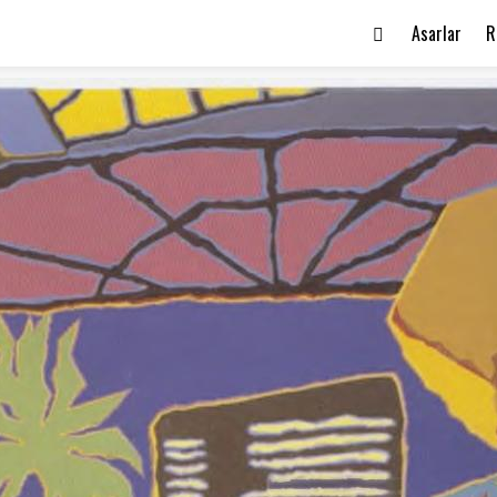
Asarlar
R