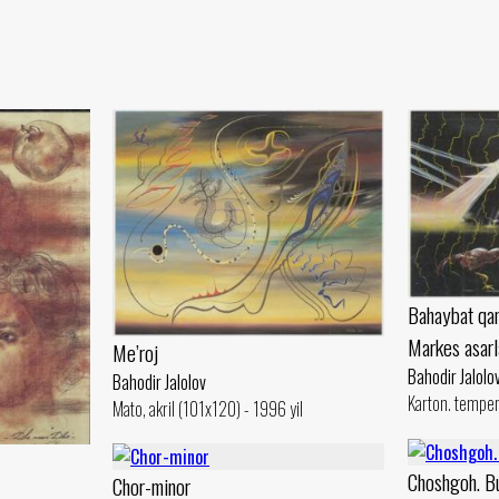
Bahaybat qan
Markes asarl
Me’roj
Bahodir Jalolo
Bahodir Jalolov
Karton. temper
Mato, akril (101x120) - 1996 yil
Choshgoh. B
Chor-minor