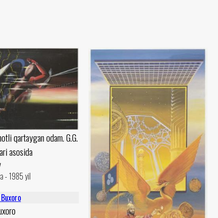
otli qartaygan odam. G.G.
ari asosida
v
a - 1985 yil
uxoro