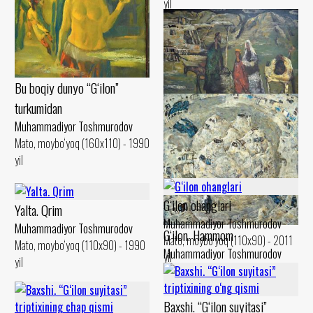
yil
Bu boqiy dunyo “G‘ilon”
turkumidan
G‘ilon yumushlaru
Muhammadiyor Toshmurodov
Muhammadiyor Toshmurodov
Mato, moybo‘yoq (160x110) - 1990
Mato, moybo‘yoq (90x130) - 1994
yil
yil
G‘ilon ohanglari
Yalta. Qrim
Muhammadiyor Toshmurodov
Muhammadiyor Toshmurodov
G‘ilon. Hammom
Mato, moybo‘yoq (110x90) - 2011
Mato, moybo‘yoq (110x90) - 1990
Muhammadiyor Toshmurodov
yil
yil
Mato, moybo‘yoq (150x150) -
1998 yil
Baxshi. “G‘ilon suyitasi”