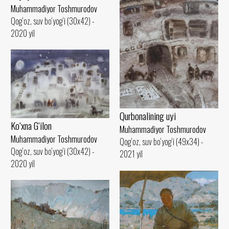
Muhammadiyor Toshmurodov
Qog‘oz, suv bo‘yog‘i (30x42) -
2020 yil
Qurbonalining uyi
Ko‘xna G‘ilon
Muhammadiyor Toshmurodov
Muhammadiyor Toshmurodov
Qog‘oz, suv bo‘yog‘i (49x34) -
Qog‘oz, suv bo‘yog‘i (30x42) -
2021 yil
2020 yil