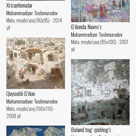
Xrizantemalar
Muhammadiyor Toshmurodov
Mato, moybo‘yoq (90x95) - 2014
G‘ilonda Navro‘z
yil
Muhammadiyor Toshmurodov
Mato, moybo‘yoq (85x100) - 2001
yil
Quyoshli G‘ilon
Muhammadiyor Toshmurodov
Mato, moybo‘yoq (100x110) -
2008 yil
Baland tog‘ qishlog‘i