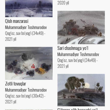
2020 yil
Qish manzarasi
Muhammadiyor Toshmurodov
Qog‘oz, suv bo‘yog‘i (34x49) -
2021 yil
Sari chashmaga yo‘l
Muhammadiyor Toshmurodov
Qog‘oz, suv bo‘yog‘i (34x49) -
2021 yil
Zotli tovuqlar
Muhammadiyor Toshmurodov
Qog‘oz, suv bo‘yog‘i (30x42) -
2021 yil
G‘ilonga olib boruvchi yo‘l