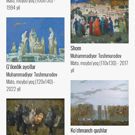
Mato, moybo‘yoq (100x130) -
1994 yil
Shom
Muhammadiyor Toshmurodov
Mato, moybo‘yoq (110x130) - 2017
G‘ilonlik ayollar
yil
Muhammadiyor Toshmurodov
Mato, moybo‘yoq (120x140) -
2022 yil
Ko‘chmanch qushlar