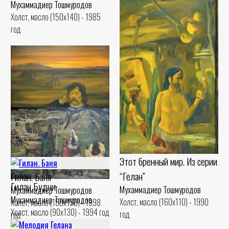
Мухаммадиер Тошмуродов
Холст, масло (150x140) - 1985
год
Портрет Жумаокына
Мухаммадиер Тошмуродов
Холст, масло (124x151) - 1985
Этот бренный мир. Из серии
год
“Гелан”
Гилан. Баня
Гилан Будни
Мухаммадиер Тошмуродов
Мухаммадиер Тошмуродов
Мухаммадиер Тошмуродов
Холст, масло (160x110) - 1990
Холст, масло (150x150) - 1998
Холст, масло (90x130) - 1994 год
год
год