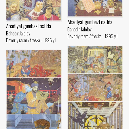
Abadiyat gumbazi ostida
Abadiyat gumbazi ostida
Bahodir Jalolov
Bahodir Jalolov
Devoriy rasm / freska - 1995 yil
Devoriy rasm / freska - 1995 yil
Umar Hayyomning tushlari
Abadiyat gumbazi ostida
Bahodir Jalolov
Bahodir Jalolov
Devoriy rasm / freska - 1993 yil
Devoriy rasm / freska - 1995 yil
Umar Hayyomning tushlari
Bahodir Jalolov
Inson tafakkurining tantanasi.
Devoriy rasm / freska - 1993 yil