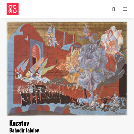
☰
Kuzatuv
Bahodir Jalolov