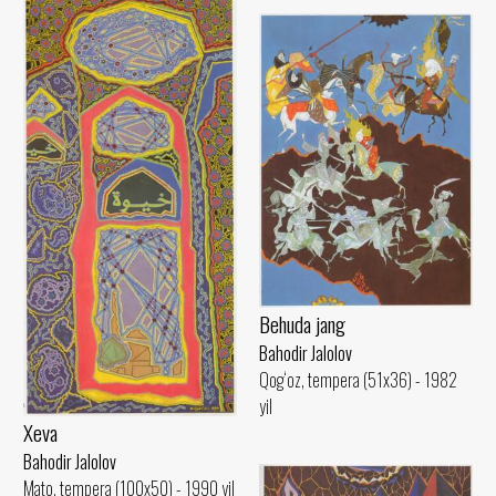
Behuda jang
Bahodir Jalolov
Qog‘oz, tempera (51x36) - 1982
yil
Xeva
Bahodir Jalolov
Mato, tempera (100x50) - 1990 yil