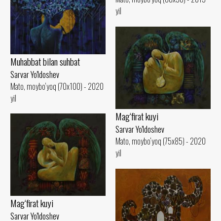
yil
Muhabbat bilan suhbat
Sarvar Yo'ldoshev
Mato, moybo‘yoq (70x100) - 2020
yil
Mag‘firat kuyi
Sarvar Yo'ldoshev
Mato, moybo‘yoq (75x85) - 2020
yil
Mag‘firat kuyi
Sarvar Yo'ldoshev