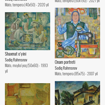
Mato, tempera (50x150) - 2021 yil
Mato, tempera (40x50) - 2020 yil
Shaxmat o‘yini
Sodiq Rahmsnov
Onam portreti
Mato, moybo‘yoq (50x60) - 1993
Sodiq Rahmsnov
yil
Mato, tempera (85x75) - 2007 yil