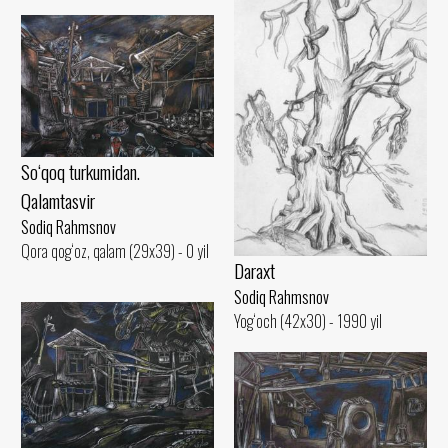
So‘qoq turkumidan.
Qalamtasvir
Sodiq Rahmsnov
Qora qog‘oz, qalam (29x39) - 0 yil
Daraxt
Sodiq Rahmsnov
Yog‘och (42x30) - 1990 yil