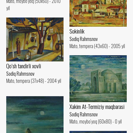
Mato, moybo‘yoq (50x60) - 2010
yil
Sokinlik
Sodiq Rahmsnov
Mato, tempera (43x60) - 2005 yil
Qo‘sh tandirli xovli
Sodiq Rahmsnov
Mato, tempera (37x48) - 2004 yil
Xakim At-Termiziy maqbarasi
Sodiq Rahmsnov
Mato, moybo‘yoq (60x80) - 0 yil