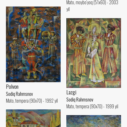
Mato, moybo‘yoq (51x60) - 2003
yil
Polvon
Lazgi
Sodiq Rahmsnov
Sodiq Rahmsnov
Mato, tempera (90x70) - 1992 yil
Mato, tempera (90x70) - 1999 yil