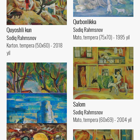
Qurbonlikka
Quyoshli kun
Sodiq Rahmsnov
Mato, tempera (75x70) - 1995 yil
Sodiq Rahmsnov
Karton. tempera (50x60) - 2018
yil
Salom
Sodiq Rahmsnov
Mato, tempera (60x69) - 2004 yil
So‘qoq turkumidan