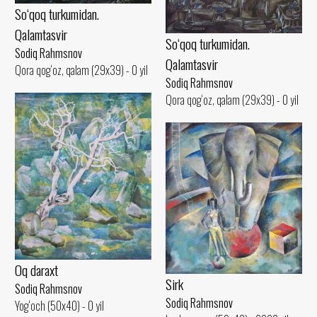
So‘qoq turkumidan.
Qalamtasvir
So‘qoq turkumidan.
Sodiq Rahmsnov
Qalamtasvir
Qora qog‘oz, qalam (29x39) - 0 yil
Sodiq Rahmsnov
Qora qog‘oz, qalam (29x39) - 0 yil
Oq daraxt
Sirk
Sodiq Rahmsnov
Sodiq Rahmsnov
Yog‘och (50x40) - 0 yil