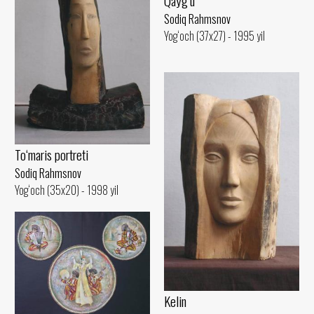
Qayg‘u
Sodiq Rahmsnov
Yog‘och (37x27) - 1995 yil
To‘maris portreti
Sodiq Rahmsnov
Yog‘och (35x20) - 1998 yil
Kelin