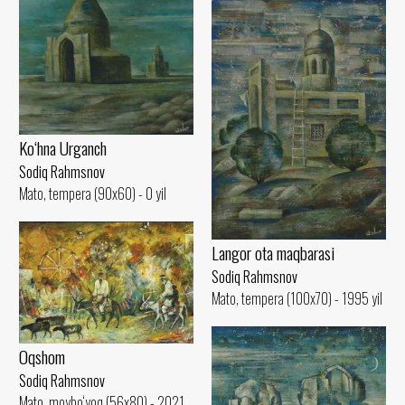
Ko‘hna Urganch
Sodiq Rahmsnov
Mato, tempera (90x60) - 0 yil
Langor ota maqbarasi
Sodiq Rahmsnov
Mato, tempera (100x70) - 1995 yil
Oqshom
Sodiq Rahmsnov
Mato, moybo‘yoq (56x80) - 2021