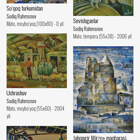
So‘qoq turkumidan
Sodiq Rahmsnov
Sevishganlar
Mato, moybo‘yoq (100x80) - 0 yil
Sodiq Rahmsnov
Mato, tempera (55x38) - 2006 yil
Uchrashuv
Sodiq Rahmsnov
Mato, moybo‘yoq (55x60) - 2004
yil
Jahongir Mirzo» maqbarasi,