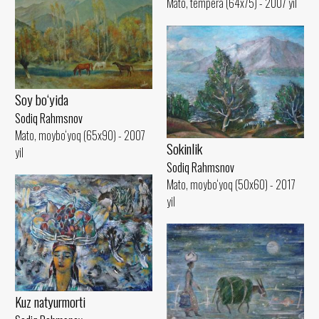
Mato, tempera (64x75) - 2007 yil
Soy bo‘yida
Sodiq Rahmsnov
Mato, moybo‘yoq (65x90) - 2007
Sokinlik
yil
Sodiq Rahmsnov
Mato, moybo‘yoq (50x60) - 2017
yil
Kuz natyurmorti