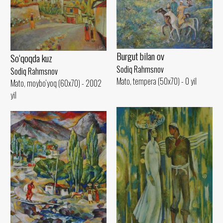
Burgut bilan ov
So‘qoqda kuz
Sodiq Rahmsnov
Sodiq Rahmsnov
Mato, tempera (50x70) - 0 yil
Mato, moybo‘yoq (60x70) - 2002
yil