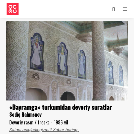
☰
«Bayramga» turkumidan devoriy suratlar
Sodiq Rahmsnov
Devoriy rasm / freska - 1986 yil
Xatoni aniqladingizmi? Xabar bering.