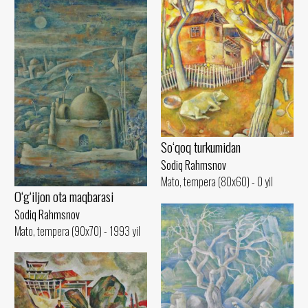
So‘qoq turkumidan
Sodiq Rahmsnov
Mato, tempera (80x60) - 0 yil
O‘g‘iljon ota maqbarasi
Sodiq Rahmsnov
Mato, tempera (90x70) - 1993 yil