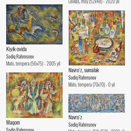
Levkas, moy (52x48) - 2020 yil
Kiyik ovida
Sodiq Rahmsnov
Mato, tempera (56x75) - 2005 yil
Navro‘z, sumalak
Sodiq Rahmsnov
Mato, tempera (70x70) - 0 yil
Navro‘z
Maqom
Sodiq Rahmsnov
Sodiq Rahmsnov