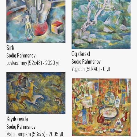
Sirk
Oq daraxt
Sodiq Rahmsnov
Sodiq Rahmsnov
Levkas, moy (52x48) - 2020 yil
Yog‘och (50x40) - 0 yil
Kiyik ovida
Sodiq Rahmsnov
Mato, tempera (56x75) - 2005 yil