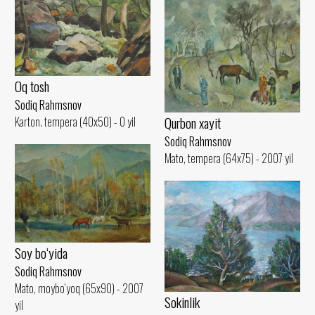
Oq tosh
Sodiq Rahmsnov
Qurbon xayit
Karton. tempera (40x50) - 0 yil
Sodiq Rahmsnov
Mato, tempera (64x75) - 2007 yil
Soy bo‘yida
Sodiq Rahmsnov
Mato, moybo‘yoq (65x90) - 2007
Sokinlik
yil