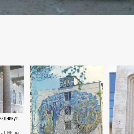
разднику»
 - 1986 год