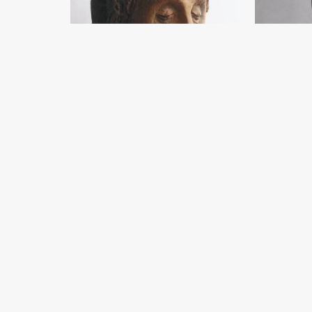
год
Грусть
Садик Рахманов
Дерево (37x27) - 1995 год
Портрет ца
Садик Рахма
Дерево (35x20
Из серии Сукок. Рисуно
1975 год
Садик Рахманов
Чёрная бумага, карандаш (29x39) - 0 год
к
Белое
Садик Рахма
x39) - 0 год
Дерево (50x40