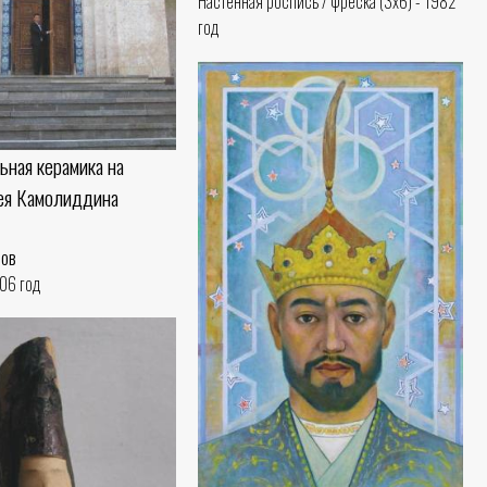
Настенная роспись / фреска (3x6) - 1982
год
ьная керамика на
ея Камолиддина
нов
006 год