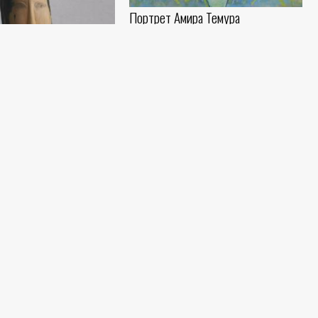
Портрет Амира Темура
Садик Рахманов
Холст, темпера (90x55) - 0 год
Лязги. Триптих
Садик Рахманов
Холст, темпера - 2015 год
рицы Тумарис
Студентка
нов
Садик Рахманов
) - 1998 год
Бумага, уголь (60x70) - 1975 год
Из серии Сукок. Рисунок
Садик Рахманов
нов
Чёрная бумага, карандаш (29x39) - 0 год
) - 0 год