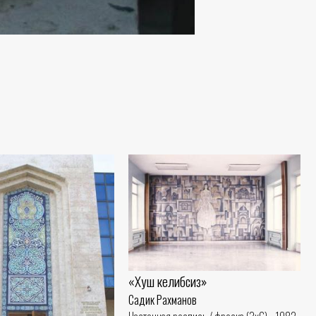
«Хуш келибсиз»
Садик Рахманов