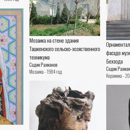
Мозаика на стене здания
Орнаментал
Ташкенского сельско-хозяственного
фасаде муз
техникума
Бехзода
Садик Рахманов
Садик Рахма
Мозаика - 1984 год
Керамика - 2