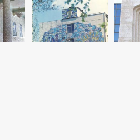
разднику»
 - 1986 год
год
Мозаика на стене здания
Орнаментал
Ташкенского сельско-хозяственного
фасаде муз
техникума
Бехзода
Садик Рахманов