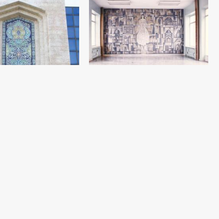
«Хуш келибсиз»
Садик Рахманов
Настенная роспись / фреска (3x6) - 1982
год
ьная керамика на
ея Камолиддина