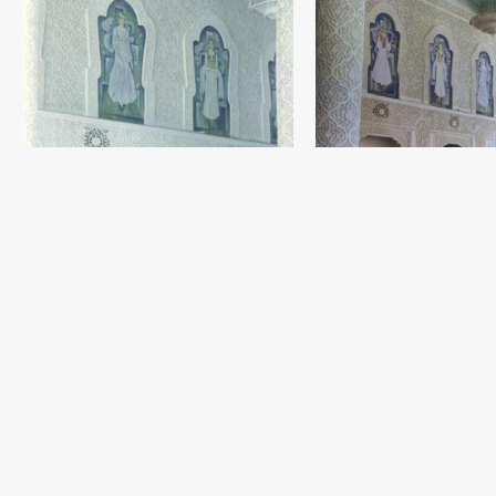
Росписи из серии «К п
Садик Рахманов
Настенная роспись / фреска
Портрет Амира Темура
Садик Рахманов
Холст, темпера (90x55) - 0 
Росписи из серии «К празднику»
Садик Рахманов
Настенная роспись / фреска - 1986 год