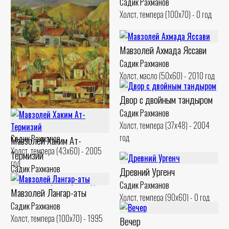
Садик Рахманов
Холст, темпера (100x70) - 0 год
Беседа у тандыра
Садик Рахманов
Картон. темпера (37x48) - 2004
Мавзолей Ахмада Яссави
год
Садик Рахманов
Холст, масло (50x60) - 2010 год
Осень
Двор с двойным тандыром
Садик Рахманов
Садик Рахманов
Холст, масло (55x60) - 2002 год
Тишина
Холст, темпера (37x48) - 2004
год
Садик Рахманов
Мавзолей Хаким Ат-
Холст, темпера (43x60) - 2005
Термизий
год
Садик Рахманов
Древний Ургенч
Холст, масло (60x80) - 0 год
Садик Рахманов
Мавзолей Лангар-аты
Холст, темпера (90x60) - 0 год
Садик Рахманов
Холст, темпера (100x70) - 1995
Вечер