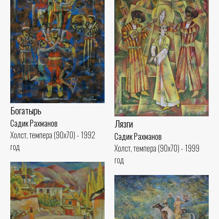
Богатырь
Лязги
Садик Рахманов
Холст, темпера (90x70) - 1992
Садик Рахманов
год
Холст, темпера (90x70) - 1999
год