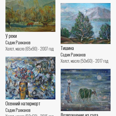
У реки
Садик Рахманов
Тишина
Холст, масло (65x90) - 2007 год
Садик Рахманов
Холст, масло (50x60) - 2017 год
Осенний натюрморт
Садик Рахманов
Возвращение из сада