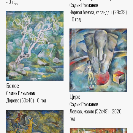
- 0 год
Садик Рахманов
Чёрная бумага, карандаш (29x39)
- 0 год
Белое
Садик Рахманов
Цирк
Дерево (50x40) - 0 год
Садик Рахманов
Левкас, масло (52x48) - 2020
год