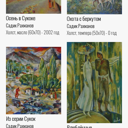
Осень в Сукоке
Охота с беркутом
Садик Рахманов
Садик Рахманов
Холст, масло (60x70) - 2002 год
Холст, темпера (50x70) - 0 год
Из серии Сукок
Садик Рахманов
Влюблённые