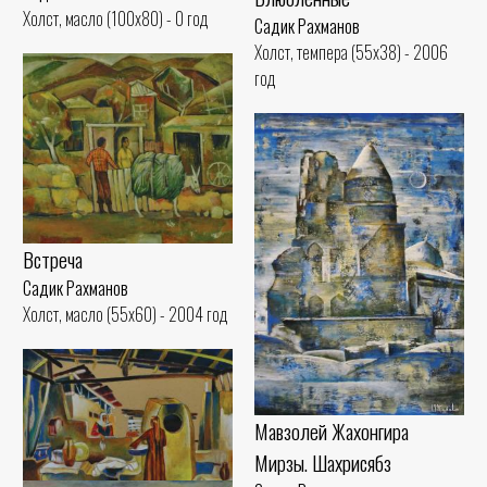
Холст, масло (100x80) - 0 год
Садик Рахманов
Холст, темпера (55x38) - 2006
год
Встреча
Садик Рахманов
Холст, масло (55x60) - 2004 год
Мавзолей Жахонгира
Мирзы. Шахрисябз