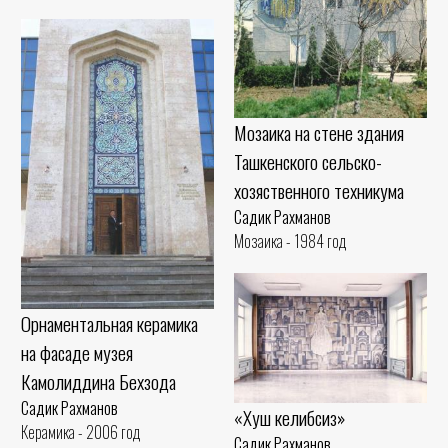
Мозаика на стене здания
Ташкенского сельско-
хозяственного техникума
Садик Рахманов
Мозаика - 1984 год
Орнаментальная керамика
на фасаде музея
Камолиддина Бехзода
Садик Рахманов
«Хуш келибсиз»
Керамика - 2006 год
Садик Рахманов