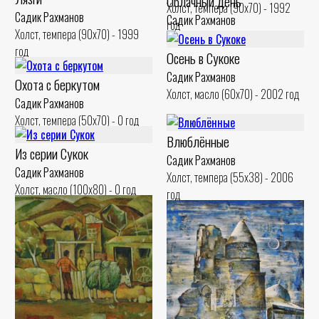
Облачный день
Холст, темпера (90x70) - 1992
Садик Рахманов
Садик Рахманов
год
Холст, темпера (90x70) - 1999
Холст, масло (50x60) - 2000 год
год
Осень в Сукоке
Садик Рахманов
Охота с беркутом
Холст, масло (60x70) - 2002 год
Садик Рахманов
Холст, темпера (50x70) - 0 год
Влюблённые
Из серии Сукок
Садик Рахманов
Садик Рахманов
Холст, темпера (55x38) - 2006
Холст, масло (100x80) - 0 год
год