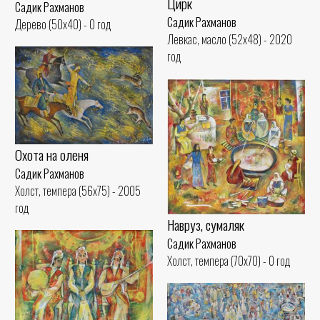
Цирк
Садик Рахманов
Садик Рахманов
Дерево (50x40) - 0 год
Левкас, масло (52x48) - 2020
год
Охота на оленя
Садик Рахманов
Холст, темпера (56x75) - 2005
год
Навруз, сумаляк
Садик Рахманов
Холст, темпера (70x70) - 0 год