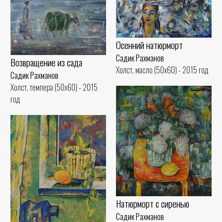
Осенний натюрморт
Садик Рахманов
Возвращение из сада
Холст, масло (50x60) - 2015 год
Садик Рахманов
Холст, темпера (50x60) - 2015
год
Натюрморт с сиренью
Садик Рахманов