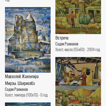
Встреча
Садик Рахманов
Холст, масло (55x60) - 2004 год
Мавзолей Жахонгира
Мирзы. Шахрисябз
Садик Рахманов
Холст, темпера (100x70) - 0 год
Беседа у тандыра
Садик Рахманов