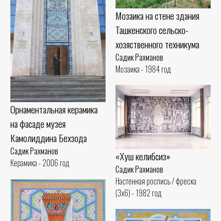
Мозаика на стене здания
Ташкенского сельско-
хозяственного техникума
Садик Рахманов
Мозаика - 1984 год
Орнаментальная керамика
на фасаде музея
Камолиддина Бехзода
Садик Рахманов
«Хуш келибсиз»
Керамика - 2006 год
Садик Рахманов
Настенная роспись / фреска
(3x6) - 1982 год