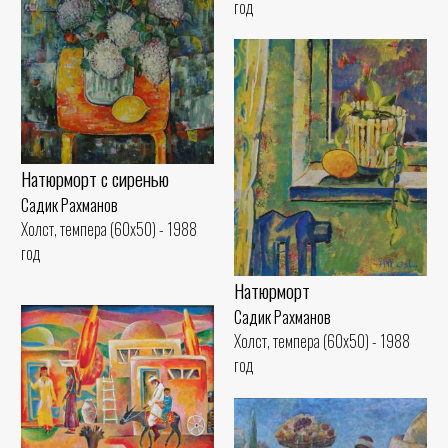
год
Натюрморт с сиренью
Садик Рахманов
Холст, темпера (60x50) - 1988
год
Натюрморт
Садик Рахманов
Холст, темпера (60x50) - 1988
год