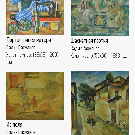
Портрет моей матери
Шахматная партия
Садик Рахманов
Садик Рахманов
Холст, темпера (85x75) - 2007
Холст, масло (50x60) - 1993 год
год
Из поля
Садик Рахманов