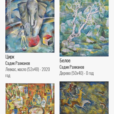
Цирк
Белое
Садик Рахманов
Садик Рахманов
Левкас, масло (52x48) - 2020
Дерево (50x40) - 0 год
год