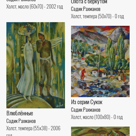
Охота с беркутом
Холст, масло (60x70) - 2002 год
Садик Рахманов
Холст, темпера (50x70) - 0 год
Из серии Сукок
Садик Рахманов
Влюблённые
Холст, масло (100x80) - 0 год
Садик Рахманов
Холст, темпера (55x38) - 2006
год