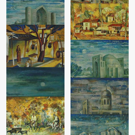
Картон. темпера (37x48) - 2004
год
Осень
Садик Рахманов
Холст, масло (55x60) - 2002 год
Мавзолей Ахмада Яссави
Тишина
Садик Рахманов
Садик Рахманов
Холст, масло (50x60) - 2010 год
Холст, темпера (43x60) - 2005
год
Двор с двойным тандыром
Садик Рахманов
Холст, темпера (37x48) - 2004
Мавзолей Хаким Ат-
год
Термизий
Садик Рахманов
Холст, масло (60x80) - 0 год