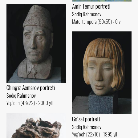
Amir Temur portreti
Sodiq Rahmsnov
Mato, tempera (90x55) - 0 yil
Chingiz Axmarov portreti
Sodiq Rahmsnov
Yog‘och (43x22) - 2000 yil
Go‘zal portreti
Sodiq Rahmsnov
Yog‘och (22x16) - 1995 yil