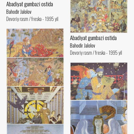
Abadiyat gumbazi ostida
Bahodir Jalolov
Devoriy rasm / freska - 1995 yil
Abadiyat gumbazi ostida
Bahodir Jalolov
Devoriy rasm / freska - 1995 yil
Umar Hayyomning tushlari
Bahodir Jalolov
Devoriy rasm / freska - 1993 yil
Umar Hayyomning tushlari
Bahodir Jalolov
Inson tafakkurining tantanasi.
Devoriy rasm / freska - 1993 yil
Ibtido
Bahodir Jalolov