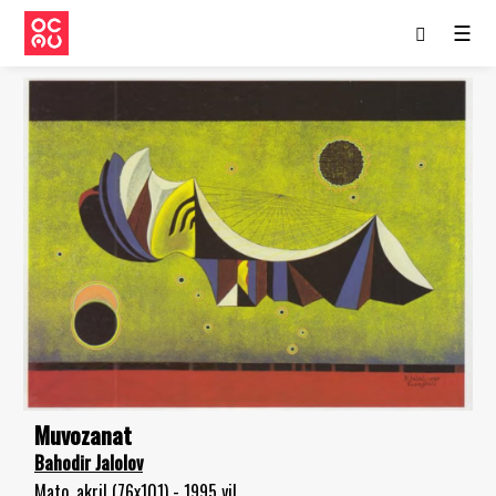
☰
Muvozanat
Bahodir Jalolov
Mato, akril (76x101) - 1995 yil