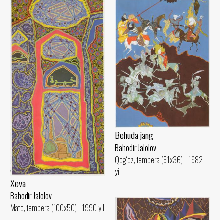
Behuda jang
Bahodir Jalolov
Qog‘oz, tempera (51x36) - 1982
yil
Xeva
Bahodir Jalolov
Mato, tempera (100x50) - 1990 yil