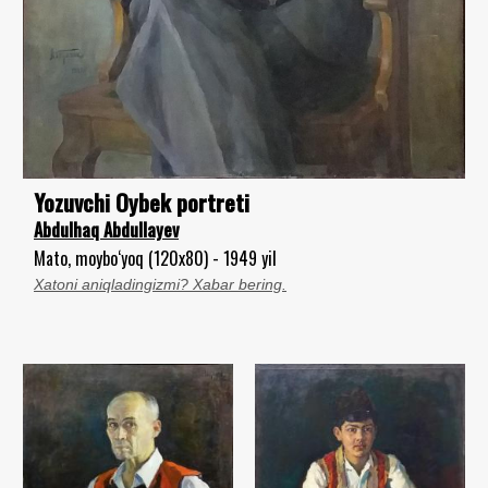
Yozuvchi Oybek portreti
Abdulhaq Abdullayev
Mato, moybo‘yoq (120x80) - 1949 yil
Xatoni aniqladingizmi? Xabar bering.