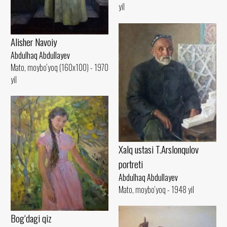
yil
Alisher Navoiy
Abdulhaq Abdullayev
Mato, moybo‘yoq (160x100) - 1970
yil
Xalq ustasi T.Arslonqulov
portreti
Abdulhaq Abdullayev
Mato, moybo‘yoq - 1948 yil
Bog‘dagi qiz