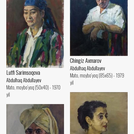
Chingiz Axmarov
Abdulhaq Abdullayev
Lutfi Sarimsoqova
Mato, moybo‘yoq (85x65) - 1979
Abdulhaq Abdullayev
yil
Mato, moybo‘yoq (50x40) - 1970
yil