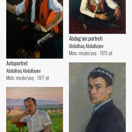
Abdug‘ani portreti
Abdulhaq Abdullayev
Mato, moybo‘yoq - 1975 yil
Avtoportret
Abdulhaq Abdullayev
Mato, moybo‘yoq - 1977 yil