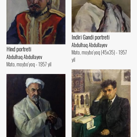
Indiri Gandi portreti
Abdulhaq Abdullayev
Hind portreti
Mato, moybo‘yoq (45x35) - 1957
Abdulhaq Abdullayev
yil
Mato, moybo‘yoq - 1957 yil