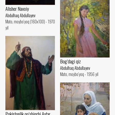
Alisher Navoiy
Abdulhaq Abdullayev
Mato, moybo‘yoq (160x100) - 1970
yil
Bog‘dagi qiz
Abdulhaq Abdullayev
Mato, moybo‘yoq - 1956 yil
Pokistonlik qo‘shiqchi Axtar