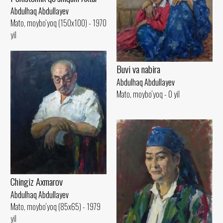
Abdulhaq Abdullayev
Mato, moybo‘yoq (150x100) - 1970
yil
Buvi va nabira
Abdulhaq Abdullayev
Mato, moybo‘yoq - 0 yil
Chingiz Axmarov
Abdulhaq Abdullayev
Mato, moybo‘yoq (85x65) - 1979
yil