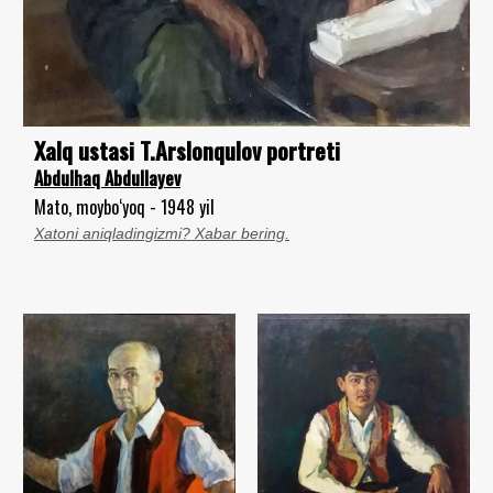
Xalq ustasi T.Arslonqulov portreti
Abdulhaq Abdullayev
Mato, moybo‘yoq - 1948 yil
Xatoni aniqladingizmi? Xabar bering.