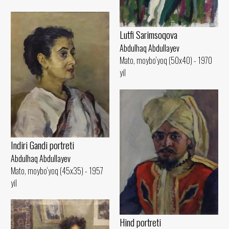
Lutfi Sarimsoqova
Abdulhaq Abdullayev
Mato, moybo‘yoq (50x40) - 1970
yil
Indiri Gandi portreti
Abdulhaq Abdullayev
Mato, moybo‘yoq (45x35) - 1957
yil
Hind portreti