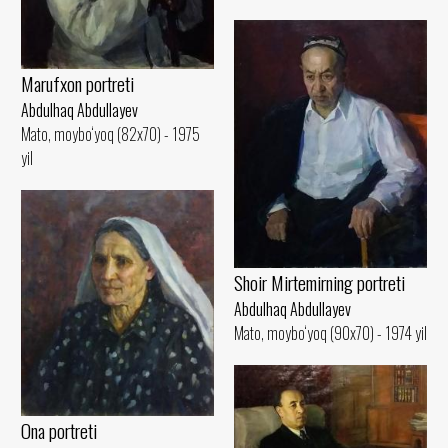
Marufxon portreti
Abdulhaq Abdullayev
Mato, moybo‘yoq (82x70) - 1975
yil
Shoir Mirtemirning portreti
Abdulhaq Abdullayev
Mato, moybo‘yoq (90x70) - 1974 yil
Ona portreti