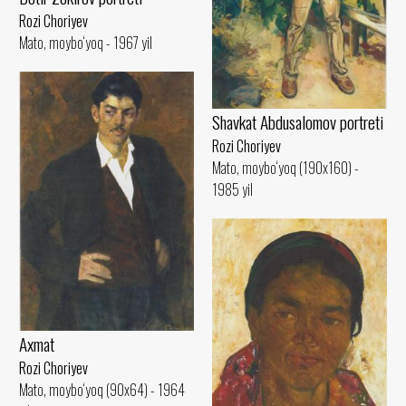
Rozi Choriyev
Mato, moybo‘yoq - 1967 yil
Shavkat Abdusalomov portreti
Rozi Choriyev
Mato, moybo‘yoq (190x160) -
1985 yil
Axmat
Rozi Choriyev
Mato, moybo‘yoq (90x64) - 1964