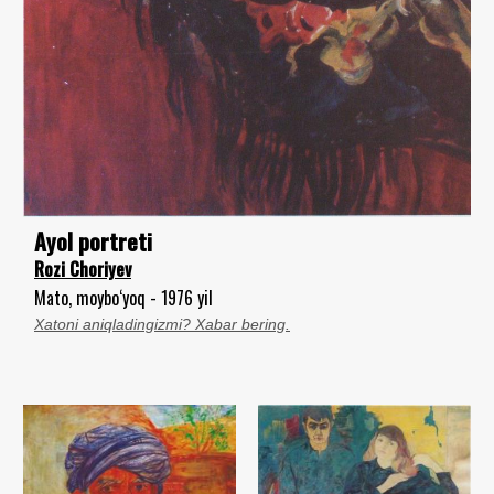
Ayol portreti
Rozi Choriyev
Mato, moybo‘yoq - 1976 yil
Xatoni aniqladingizmi? Xabar bering.