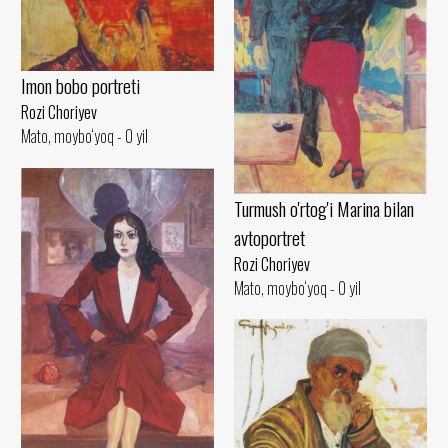
Imon bobo portreti
Rozi Choriyev
Mato, moybo‘yoq - 0 yil
Turmush o'rtog'i Marina bilan
avtoportret
Rozi Choriyev
Mato, moybo‘yoq - 0 yil