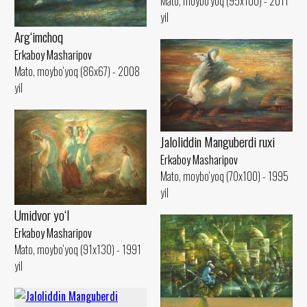
Mato, moybo‘yoq (95x100) - 2011
yil
Arg‘imchoq
Erkaboy Masharipov
Mato, moybo‘yoq (86x67) - 2008
yil
Jaloliddin Manguberdi ruxi
Erkaboy Masharipov
Mato, moybo‘yoq (70x100) - 1995
yil
Umidvor yo‘l
Erkaboy Masharipov
Mato, moybo‘yoq (91x130) - 1991
yil