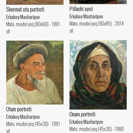
Pillachi ayol
Shermat ota portreti
Erkaboy Masharipov
Erkaboy Masharipov
Mato, moybo‘yoq (90x85) - 2014
Mato, moybo‘yoq (80x60) - 1981
yil
yil
Otam portreti
Onam portreti
Erkaboy Masharipov
Erkaboy Masharipov
Mato, moybo‘yoq (45x30) - 1981
Mato, moybo‘yoq (45x30) - 1980
yil