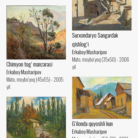
Surxondaryo Sangardak
qishlog‘i
Erkaboy Masharipov
Mato, moybo‘yoq (35x50) - 2006
Chimyon tog‘ manzarasi
yil
Erkaboy Masharipov
Mato, moybo‘yoq (45x55) - 2005
yil
G‘ilonda quyoshli kun
Erkaboy Masharipov