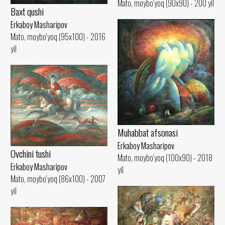
Mato, moybo‘yoq (90x90) - 200 yil
Baxt qushi
Erkaboy Masharipov
Mato, moybo‘yoq (95x100) - 2016
yil
Muhabbat afsonasi
Erkaboy Masharipov
Ovchini tushi
Mato, moybo‘yoq (100x90) - 2018
Erkaboy Masharipov
yil
Mato, moybo‘yoq (86x100) - 2007
yil