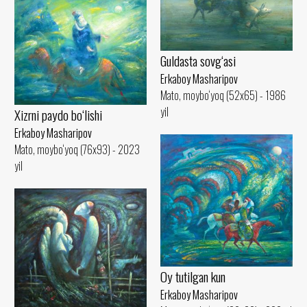
Guldasta sovg‘asi
Erkaboy Masharipov
Mato, moybo‘yoq (52x65) - 1986
yil
Xizrni paydo bo‘lishi
Erkaboy Masharipov
Mato, moybo‘yoq (76x93) - 2023
yil
Oy tutilgan kun
Erkaboy Masharipov