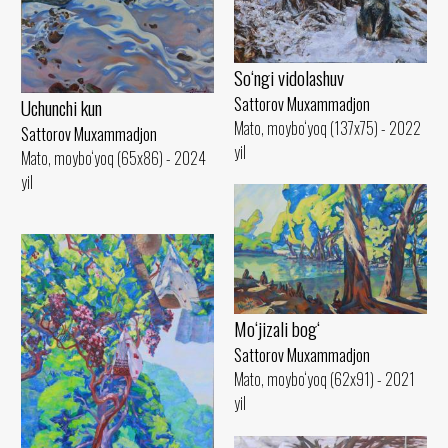
So‘ngi vidolashuv
Sattorov Muxammadjon
Uchunchi kun
Mato, moybo‘yoq (137x75) - 2022
Sattorov Muxammadjon
yil
Mato, moybo‘yoq (65x86) - 2024
yil
Mo‘jizali bog‘
Sattorov Muxammadjon
Mato, moybo‘yoq (62x91) - 2021
yil