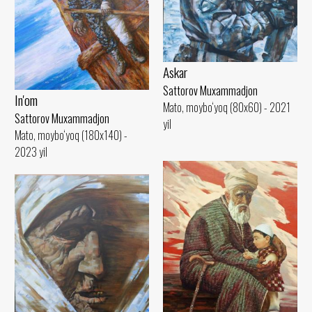
Askar
Sattorov Muxammadjon
In'om
Mato, moybo‘yoq (80x60) - 2021
Sattorov Muxammadjon
yil
Mato, moybo‘yoq (180x140) -
2023 yil