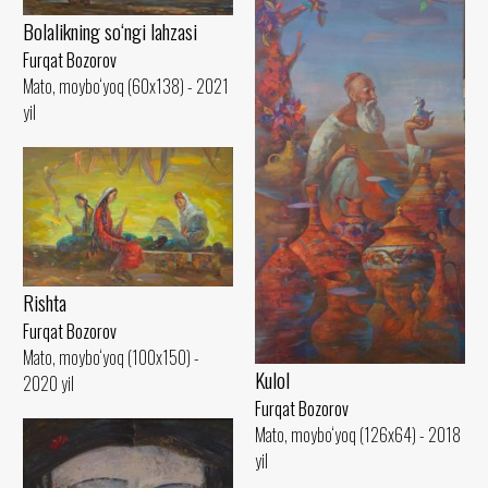
Bolalikning so‘ngi lahzasi
Furqat Bozorov
Mato, moybo‘yoq (60x138) - 2021
yil
Rishta
Furqat Bozorov
Mato, moybo‘yoq (100x150) -
Kulol
2020 yil
Furqat Bozorov
Mato, moybo‘yoq (126x64) - 2018
yil