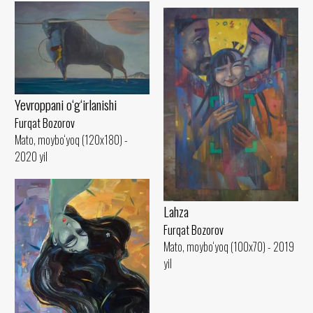
Yevroppani o‘g‘irlanishi
Furqat Bozorov
Mato, moybo‘yoq (120x180) -
2020 yil
Lahza
Furqat Bozorov
Mato, moybo‘yoq (100x70) - 2019
yil