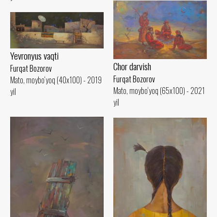
Yevronyus vaqti
Chor darvish
Furqat Bozorov
Furqat Bozorov
Mato, moybo‘yoq (40x100) - 2019
Mato, moybo‘yoq (65x100) - 2021
yil
yil