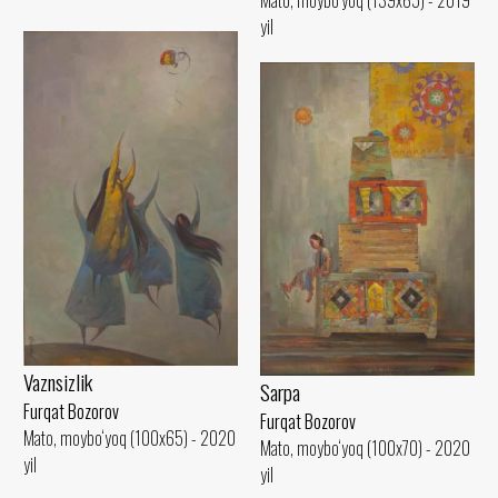
Mato, moybo‘yoq (139x65) - 2019
yil
Vaznsizlik
Sarpa
Furqat Bozorov
Furqat Bozorov
Mato, moybo‘yoq (100x65) - 2020
Mato, moybo‘yoq (100x70) - 2020
yil
yil