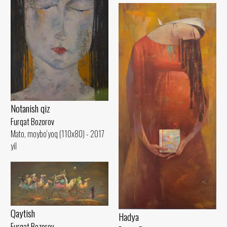
Notanish qiz
Furqat Bozorov
Mato, moybo‘yoq (110x80) - 2017
yil
Qaytish
Hadya
Furqat Bozorov