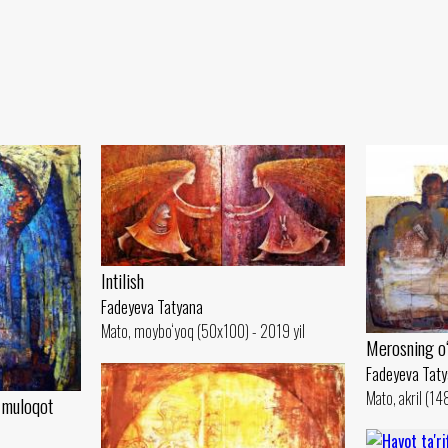
Intilish
Fadeyeva Tatyana
Mato, moybo‘yoq (50x100) - 2019 yil
Merosning o‘g
Fadeyeva Tat
Mato, akril (14
i muloqot