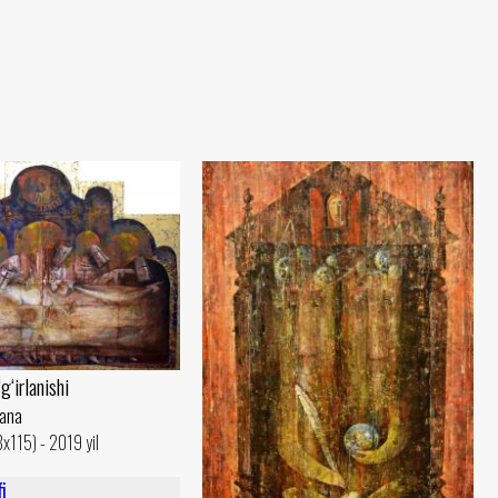
‘irlanishi
yana
8x115) - 2019 yil