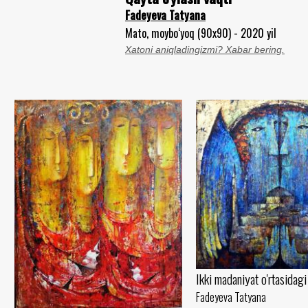
Fadeyeva Tatyana
Mato, moybo‘yoq (90x90) - 2020 yil
Xatoni aniqladingizmi? Xabar bering.
Ikki madaniyat o'rtasidag
Fadeyeva Tatyana