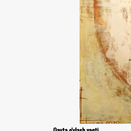
Qayta o'ylash vaqti