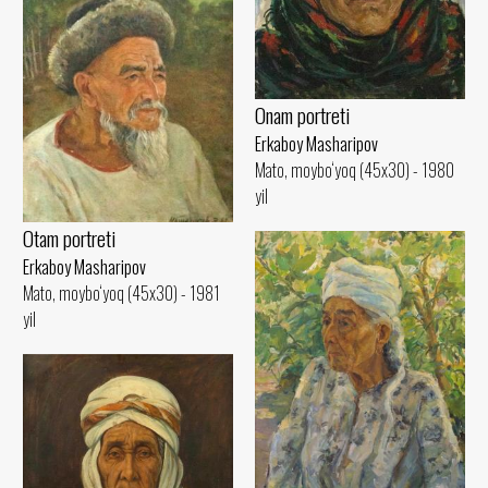
Onam portreti
Erkaboy Masharipov
Mato, moybo‘yoq (45x30) - 1980
yil
Otam portreti
Erkaboy Masharipov
Mato, moybo‘yoq (45x30) - 1981
yil