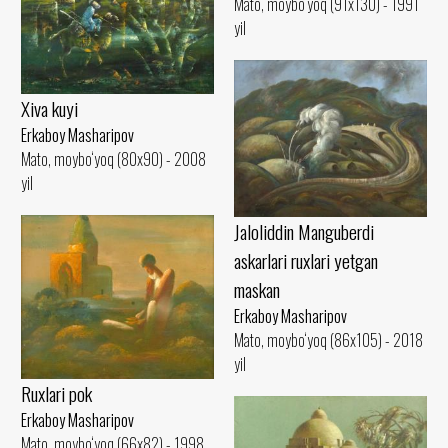
Mato, moybo‘yoq (91x130) - 1991
yil
Xiva kuyi
Erkaboy Masharipov
Mato, moybo‘yoq (80x90) - 2008
yil
Jaloliddin Manguberdi
askarlari ruxlari yetgan
maskan
Erkaboy Masharipov
Mato, moybo‘yoq (86x105) - 2018
yil
Ruxlari pok
Erkaboy Masharipov
Mato, moybo‘yoq (66x82) - 1998