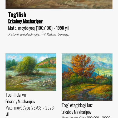
Tug‘ilish
Erkaboy Masharipov
Mato, moybo‘yoq (100x100) - 1998 yil
Xatoni aniqladingizmi? Xabar bering.
Toshli daryo
Erkaboy Masharipov
Tog‘ etagidagi kuz
Mato, moybo‘yoq (73x98) - 2023
Erkaboy Masharipov
yil