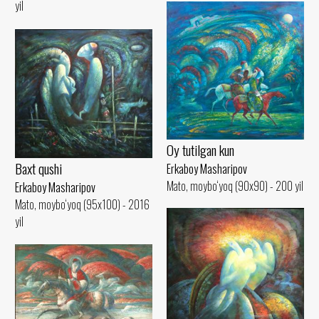
yil
Oy tutilgan kun
Baxt qushi
Erkaboy Masharipov
Mato, moybo‘yoq (90x90) - 200 yil
Erkaboy Masharipov
Mato, moybo‘yoq (95x100) - 2016
yil