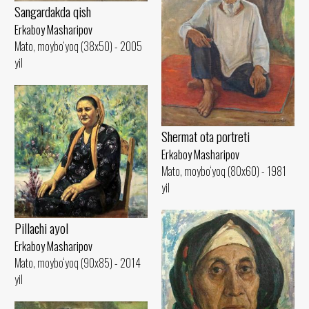
Sangardakda qish
Erkaboy Masharipov
Mato, moybo‘yoq (38x50) - 2005
yil
Shermat ota portreti
Erkaboy Masharipov
Mato, moybo‘yoq (80x60) - 1981
yil
Pillachi ayol
Erkaboy Masharipov
Mato, moybo‘yoq (90x85) - 2014
yil