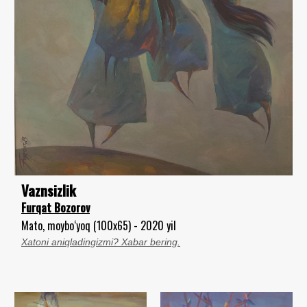
Vaznsizlik
Furqat Bozorov
Mato, moybo‘yoq (100x65) - 2020 yil
Xatoni aniqladingizmi? Xabar bering.