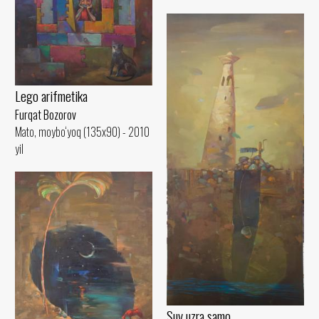
Lego arifmetika
Furqat Bozorov
Mato, moybo‘yoq (135x90) - 2010
yil
Suv uzra samo