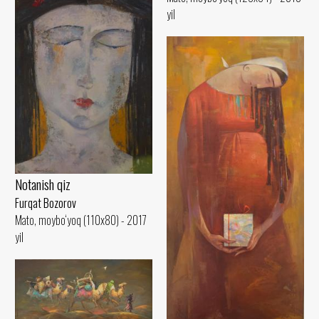
yil
Notanish qiz
Furqat Bozorov
Mato, moybo‘yoq (110x80) - 2017
yil