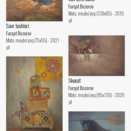
Furqat Bozorov
Mato, moybo‘yoq (139x65) - 2019
yil
Savr tushlari
Furqat Bozorov
Mato, moybo‘yoq (75x55) - 2021
yil
Skunat
Furqat Bozorov
Mato, moybo‘yoq (85x120) - 2020
yil