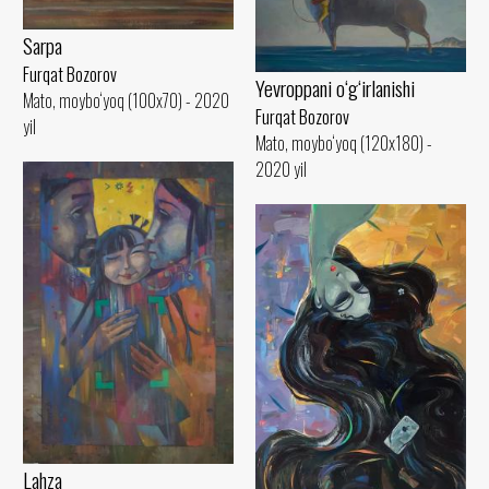
Sarpa
Furqat Bozorov
Yevroppani o‘g‘irlanishi
Mato, moybo‘yoq (100x70) - 2020
Furqat Bozorov
yil
Mato, moybo‘yoq (120x180) -
2020 yil
Lahza