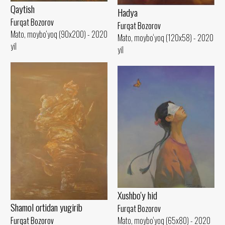
Qaytish
Hadya
Furqat Bozorov
Furqat Bozorov
Mato, moybo‘yoq (90x200) - 2020
Mato, moybo‘yoq (120x58) - 2020
yil
yil
Xushbo'y hid
Shamol ortidan yugirib
Furqat Bozorov
Furqat Bozorov
Mato, moybo‘yoq (65x80) - 2020