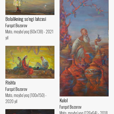
Bolalikning so‘ngi lahzasi
Furqat Bozorov
Mato, moybo‘yoq (60x138) - 2021
yil
Rishta
Furqat Bozorov
Mato, moybo‘yoq (100x150) -
Kulol
2020 yil
Furqat Bozorov
Mato, moybo‘yoq (126x64) - 2018