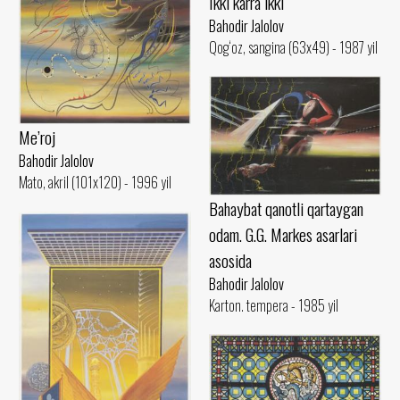
Ikki karra ikki
Bahodir Jalolov
Qog‘oz, sangina (63x49) - 1987 yil
Me’roj
Bahodir Jalolov
Mato, akril (101x120) - 1996 yil
Bahaybat qanotli qartaygan
odam. G.G. Markes asarlari
asosida
Bahodir Jalolov
Karton. tempera - 1985 yil