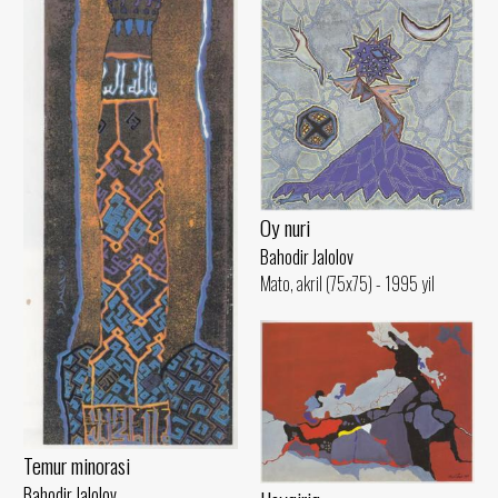
Oy nuri
Bahodir Jalolov
Mato, akril (75x75) - 1995 yil
Temur minorasi
Bahodir Jalolov