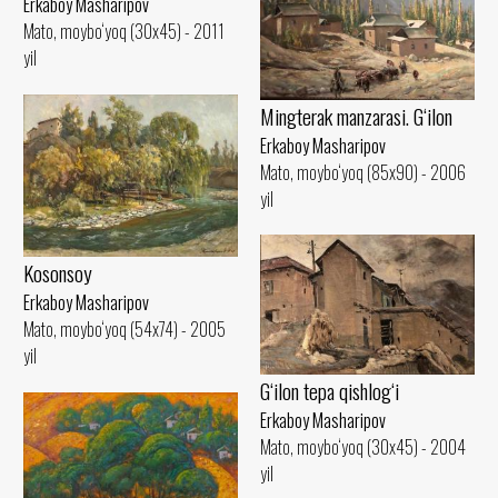
Erkaboy Masharipov
Mato, moybo‘yoq (30x45) - 2011
yil
Mingterak manzarasi. G‘ilon
Erkaboy Masharipov
Mato, moybo‘yoq (85x90) - 2006
yil
Kosonsoy
Erkaboy Masharipov
Mato, moybo‘yoq (54x74) - 2005
yil
G‘ilon tepa qishlog‘i
Erkaboy Masharipov
Mato, moybo‘yoq (30x45) - 2004
yil