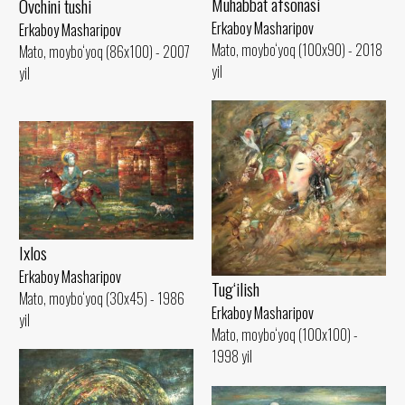
Muhabbat afsonasi
Ovchini tushi
Erkaboy Masharipov
Erkaboy Masharipov
Mato, moybo‘yoq (100x90) - 2018
Mato, moybo‘yoq (86x100) - 2007
yil
yil
Ixlos
Erkaboy Masharipov
Tug‘ilish
Mato, moybo‘yoq (30x45) - 1986
Erkaboy Masharipov
yil
Mato, moybo‘yoq (100x100) -
1998 yil