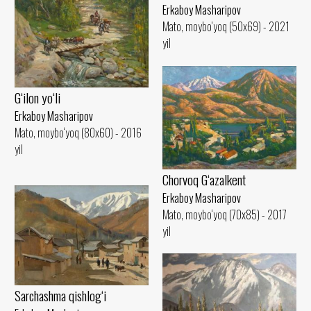
Erkaboy Masharipov
Mato, moybo‘yoq (50x69) - 2021
yil
G‘ilon yo‘li
Erkaboy Masharipov
Mato, moybo‘yoq (80x60) - 2016
yil
Chorvoq G‘azalkent
Erkaboy Masharipov
Mato, moybo‘yoq (70x85) - 2017
yil
Sarchashma qishlog‘i