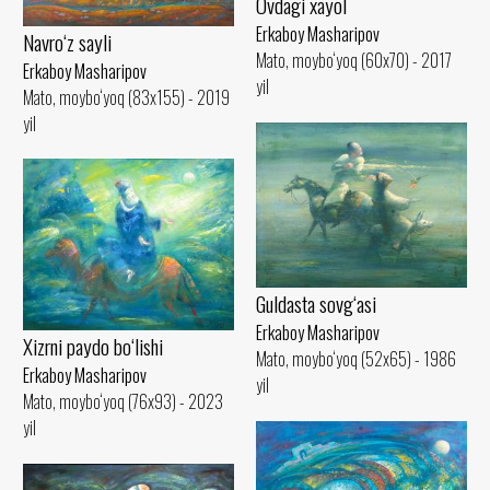
Ovdagi xayol
Erkaboy Masharipov
Navro‘z sayli
Mato, moybo‘yoq (60x70) - 2017
Erkaboy Masharipov
yil
Mato, moybo‘yoq (83x155) - 2019
yil
Guldasta sovg‘asi
Erkaboy Masharipov
Xizrni paydo bo‘lishi
Mato, moybo‘yoq (52x65) - 1986
Erkaboy Masharipov
yil
Mato, moybo‘yoq (76x93) - 2023
yil