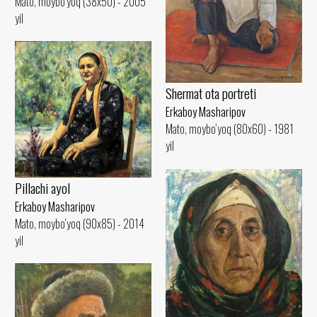
Mato, moybo‘yoq (38x50) - 2005
yil
Shermat ota portreti
Erkaboy Masharipov
Mato, moybo‘yoq (80x60) - 1981
yil
Pillachi ayol
Erkaboy Masharipov
Mato, moybo‘yoq (90x85) - 2014
yil