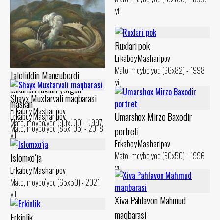
Umidvor yo‘l
yil
Erkaboy Masharipov
Mato, moybo‘yoq (91x130) - 1991
yil
Ruxlari pok
Erkaboy Masharipov
Mato, moybo‘yoq (66x82) - 1998
Jaloliddin Manguberdi
yil
askarlari ruxlari yetgan
Shayx Muxtarvali maqbarasi
maskan
Erkaboy Masharipov
Umarshox Mirzo Baxodir
Erkaboy Masharipov
Mato, moybo‘yoq (90x100) - 1997
Mato, moybo‘yoq (86x105) - 2018
portreti
yil
yil
Erkaboy Masharipov
Mato, moybo‘yoq (60x50) - 1996
Islomxo‘ja
yil
Erkaboy Masharipov
Mato, moybo‘yoq (65x50) - 2021
yil
Xiva Pahlavon Mahmud
maqbarasi
Erkinlik