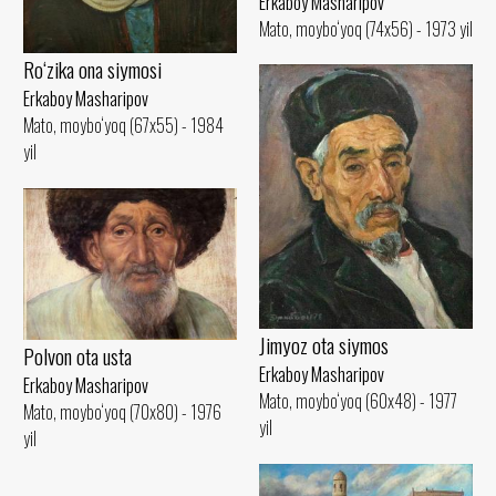
Erkaboy Masharipov
Mato, moybo‘yoq (74x56) - 1973 yil
Ro‘zika ona siymosi
Erkaboy Masharipov
Mato, moybo‘yoq (67x55) - 1984
yil
Jimyoz ota siymos
Polvon ota usta
Erkaboy Masharipov
Erkaboy Masharipov
Mato, moybo‘yoq (60x48) - 1977
Mato, moybo‘yoq (70x80) - 1976
yil
yil