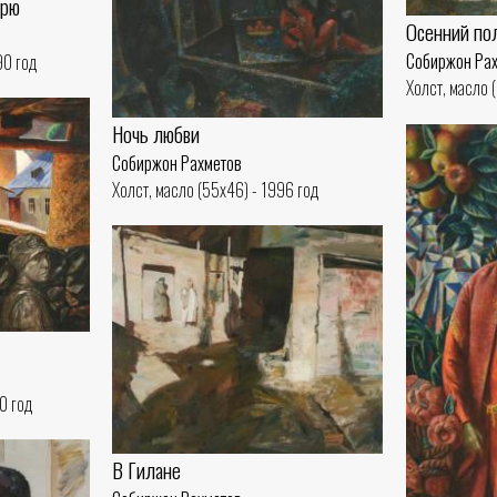
орю
Осенний по
Собиржон Ра
90 год
Холст, масло 
Ночь любви
Собиржон Рахметов
Холст, масло (55x46) - 1996 год
0 год
В Гилане