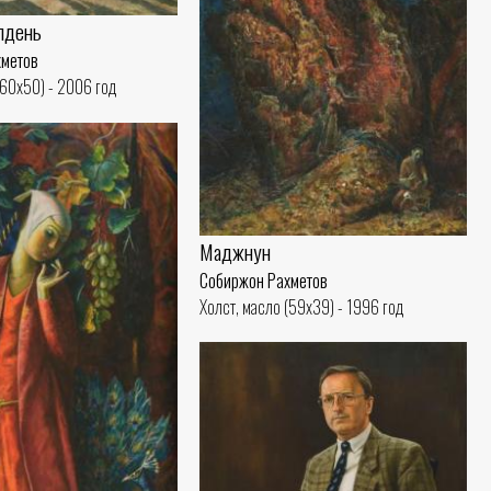
лдень
хметов
(60x50) - 2006 год
Маджнун
Собиржон Рахметов
Холст, масло (59x39) - 1996 год