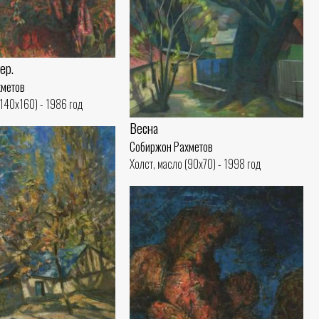
ер.
хметов
(140x160) - 1986 год
Весна
Собиржон Рахметов
Холст, масло (90x70) - 1998 год