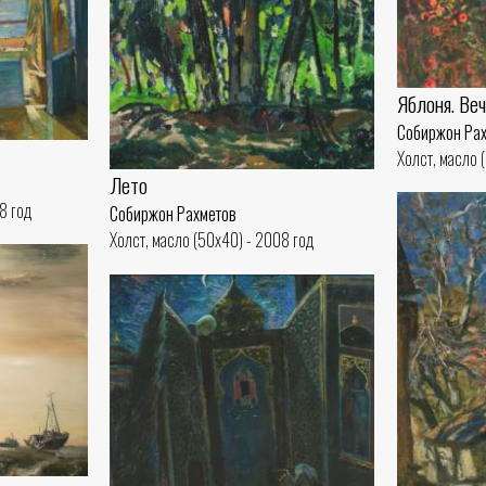
Яблоня. Веч
Собиржон Ра
Холст, масло 
Лето
8 год
Собиржон Рахметов
Холст, масло (50x40) - 2008 год