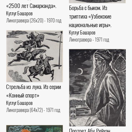
«2500 лет Самарканда».
Борьба с быком. Из
Кутлуг Башаров
триптиха «Узбекские
Линогравюра (26x20) - 1970 год
национальные игры».
Кутлуг Башаров
Линогравюра - 1971 год
Стрельба из лука. Из серии
«Конный спорт»
Кутлуг Башаров
Линогравюра (64x72) - 1971 год
Портрет Абу Рейхан