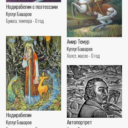
Нодирабегим с поэтессами
Кутлуг Башаров
Бумага, темпера - 0 год
Амир Темур
Кутлуг Башаров
Холст, масло - 0 год
Нодирабегим
Автопортрет
Кутлуг Башаров