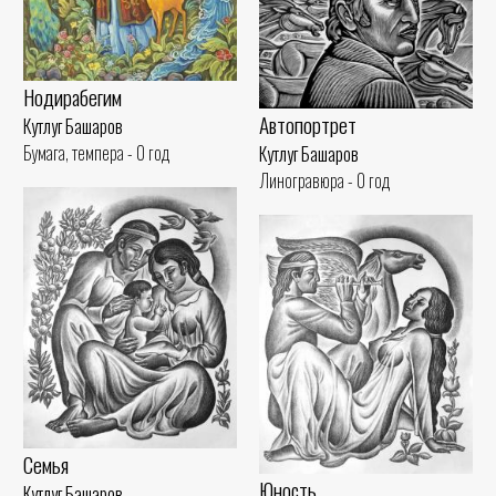
Нодирабегим
Автопортрет
Кутлуг Башаров
Бумага, темпера - 0 год
Кутлуг Башаров
Линогравюра - 0 год
Семья
Юность
Кутлуг Башаров