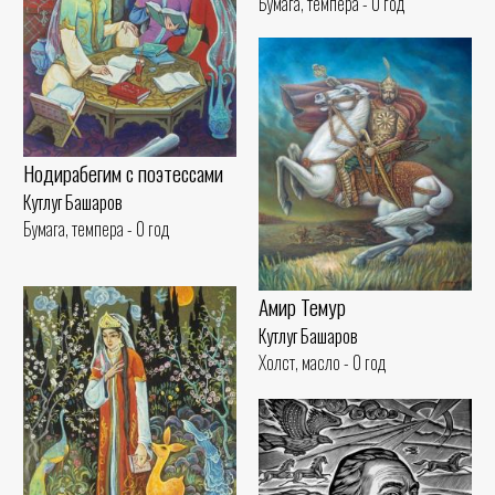
Бумага, темпера - 0 год
Нодирабегим с поэтессами
Кутлуг Башаров
Бумага, темпера - 0 год
Амир Темур
Кутлуг Башаров
Холст, масло - 0 год