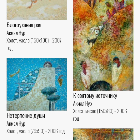
Блогоухания рая
Акмал Нур
Холст, масло (150x100) - 2007
год
К святому источнику
Акмал Нур
Холст, масло (150x80) - 2006
Нетерпение души
год
Акмал Нур
Холст, масло (79x90) - 2006 год