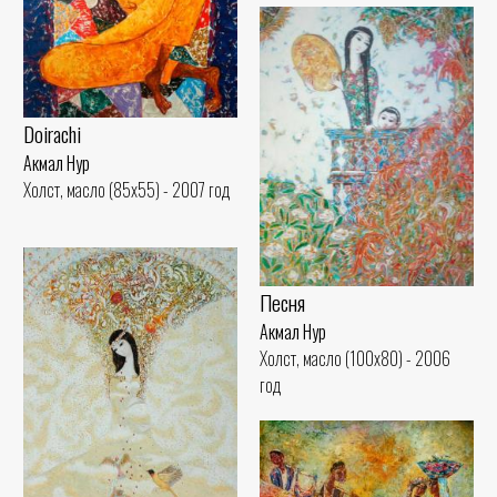
Doirachi
Акмал Нур
Холст, масло (85x55) - 2007 год
Песня
Акмал Нур
Холст, масло (100x80) - 2006
год