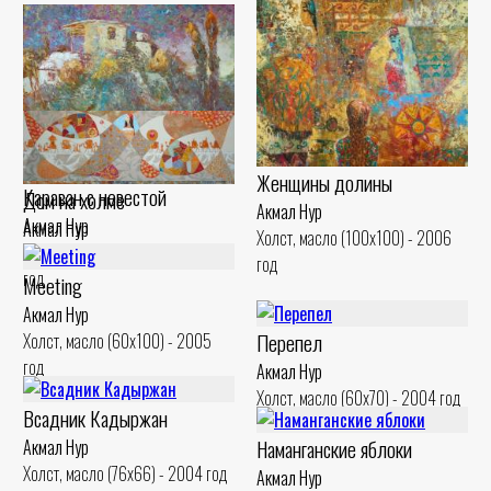
Женщины долины
Караван с невестой
Дом на холме
Акмал Нур
Акмал Нур
Акмал Нур
Холст, масло (100x100) - 2006
Холст, масло (100x300) - 2005
Холст, масло (60x70) - 2006 год
год
год
Meeting
Акмал Нур
Перепел
Холст, масло (60x100) - 2005
год
Акмал Нур
Холст, масло (60x70) - 2004 год
Всадник Кадыржан
Наманганские яблоки
Акмал Нур
Холст, масло (76x66) - 2004 год
Акмал Нур