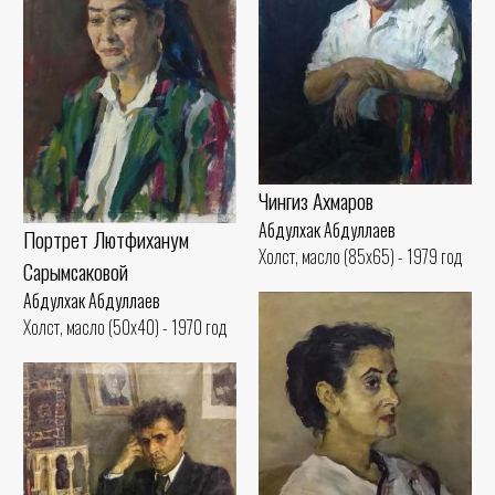
Чингиз Ахмаров
Абдулхак Абдуллаев
Портрет Лютфиханум
Холст, масло (85x65) - 1979 год
Сарымсаковой
Абдулхак Абдуллаев
Холст, масло (50x40) - 1970 год