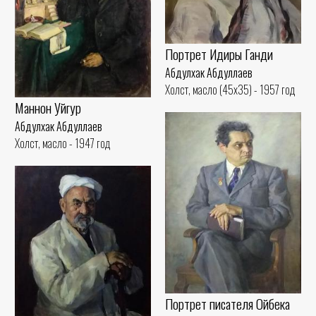
Портрет Идиры Ганди
Абдулхак Абдуллаев
Холст, масло (45x35) - 1957 год
Маннон Уйгур
Абдулхак Абдуллаев
Холст, масло - 1947 год
Портрет писателя Ойбека