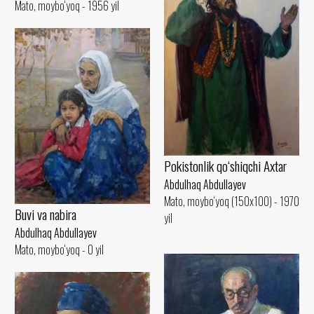
Mato, moybo‘yoq - 1956 yil
Pokistonlik qo‘shiqchi Axtar
Abdulhaq Abdullayev
Mato, moybo‘yoq (150x100) - 1970
Buvi va nabira
yil
Abdulhaq Abdullayev
Mato, moybo‘yoq - 0 yil