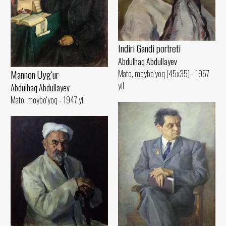
Indiri Gandi portreti
Abdulhaq Abdullayev
Mannon Uyg‘ur
Mato, moybo‘yoq (45x35) - 1957
yil
Abdulhaq Abdullayev
Mato, moybo‘yoq - 1947 yil