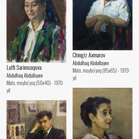
Chingiz Axmarov
Abdulhaq Abdullayev
Lutfi Sarimsoqova
Mato, moybo‘yoq (85x65) - 1979
Abdulhaq Abdullayev
yil
Mato, moybo‘yoq (50x40) - 1970
yil