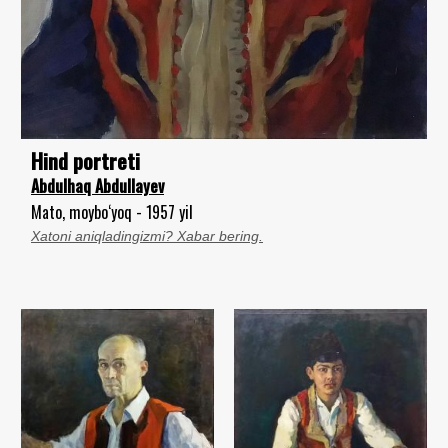
Hind portreti
Abdulhaq Abdullayev
Mato, moybo‘yoq - 1957 yil
Xatoni aniqladingizmi? Xabar bering.