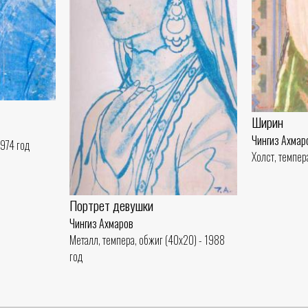
Ширин
Чингиз Ахмар
1974 год
Холст, темпер
Портрет девушки
Чингиз Ахмаров
Металл, темпера, обжиг (40x20) - 1988
год