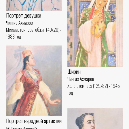
Портрет девушки
Чингиз Ахмаров
Металл, темпера, обжиг (40x20) -
1988 год
Ширин
Чингиз Ахмаров
Холст, темпера (129x82) - 1945
год
Портрет народной артистки
М.Тургунбаевой